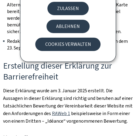
Alternative auf der Seite vorhanden ist, um die in der Karte
ZULASSEN
bereitgestellten Information abzurufen (zum Beispiel
werden die Adressen in Worten ausgeschrieben). Wir
bemühen uns, sie identifizierbar zu halten und
ABLEHNEN
sicherzustellen, dass sie keine Tastaturfalle darstellen.
Redaktioneller Inhalt, der als archiviert gilt (der nach dem
COOKIES VERWALTEN
23. September 2019 nicht mehr geändert wurde).
Erstellung dieser Erklärung zur
Barrierefreiheit
Diese Erklärung wurde am
3. Januar 2025
erstellt. Die
Aussagen in dieser Erklärung sind richtig und beruhen auf einer
tatsächlichen Bewertung der Vereinbarkeit dieser Website mit
den Anforderungen des
RAWeb 1
beispielsweise in Form einer
von einem Dritten – „Idéance“ vorgenommenen Bewertung.