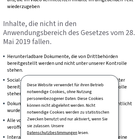
wiederzugeben
Inhalte, die nicht in den
Anwendungsbereich des Gesetzes vom 28.
Mai 2019 fallen.
Herunterladbare Dokumente, die von Drittbehörden
bereitgestellt werden und nicht unter unserer Kontrolle
stehen.
Social-Feed-Bilder, die von Inhaltsaggregatoren Dritter
Diese Website verwendet für ihren Betrieb
bereitgestellt werden und nicht unter unserer Kontrolle
notwendige Cookies, ohne Nutzung
stehen.
personenbezogener Daten. Diese Cookies
Dokumente, die vor dem 23. September 2018 veröffentlicht
können nicht abgelehnt werden. Nicht
wurden.
notwendige Cookies werden zu statistischen
Zwecken benutzt und nur aktiviert, wenn Sie
Alle vor dem 23. September 2020 auf der Website
sie zulassen. Unsere
veröffentlichten Videos.
Datenschutzbestimmungen
lesen.
Interaktive Karten sind insoweit ausgenommen, als eine