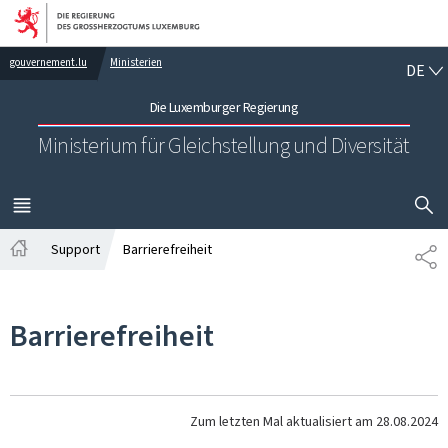
Zur Hauptnavigation
Zum Inhalt
DE
gouvernement.lu
Ministerien
DE
Die Luxemburger Regierung
Ministerium für Gleichstellung und Diversität
SUCHFLED 
MENÜ
HAUPT-
Support
Barrierefreiheit
TE
Startseite
Barrierefreiheit
Zum letzten Mal aktualisiert am
28.08.2024