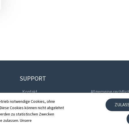
SUPPORT
Kontakt
Allgemeine rechtlic
etrieb notwendige Cookies, ohne
ZULAS
Sitemap
Barrierefreiheit
iese Cookies können nicht abgelehnt
erden zu statistischen Zwecken
Informationen zur Webseite
Verwaltung der Coo
ie zulassen. Unsere