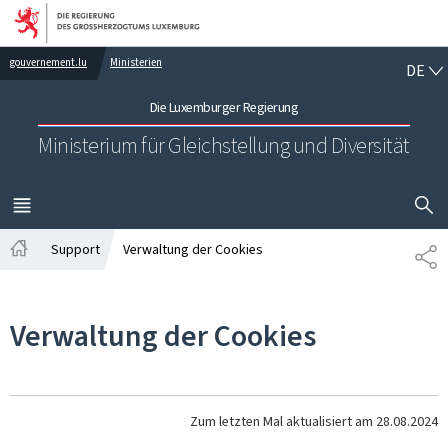
Zur Hauptnavigation
Zum Inhalt
DE
gouvernement.lu
Ministerien
DE
Die Luxemburger Regierung
Ministerium für Gleichstellung und Diversität
SUCHFLED 
MENÜ
HAUPT-
Support
Verwaltung der Cookies
TE
Startseite
Verwaltung der Cookies
Zum letzten Mal aktualisiert am
28.08.2024