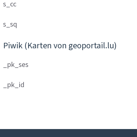
s_cc
s_sq
Piwik (Karten von geoportail.lu)
_pk_ses
_pk_id