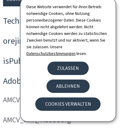
Diese Website verwendet für ihren Betrieb
notwendige Cookies, ohne Nutzung
Technische Cookies
personenbezogener Daten. Diese Cookies
können nicht abgelehnt werden. Nicht
notwendige Cookies werden zu statistischen
orejime
Zwecken benutzt und nur aktiviert, wenn Sie
sie zulassen. Unsere
Datenschutzbestimmungen
lesen.
isPublicWebsite
ZULASSEN
Adobe Analytics
ABLEHNEN
AMCVS_###@AdobeOrg
COOKIES VERWALTEN
AMCV_###@AdobeOrg