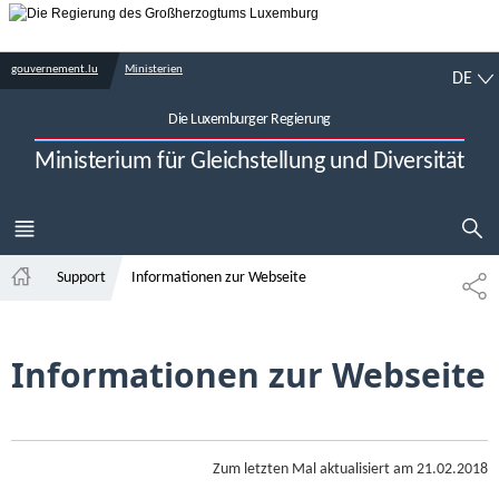
Zur Hauptnavigation
Zum Inhalt
DE
gouvernement.lu
Ministerien
DE
Die Luxemburger Regierung
Ministerium für Gleichstellung und Diversität
SUCHFLED A
MENÜ
HAUPT-
Support
Informationen zur Webseite
TE
Startseite
Informationen zur Webseite
Zum letzten Mal aktualisiert am
21.02.2018