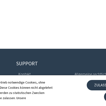
SUPPORT
Kontakt
Allgemeine rechtlic
etrieb notwendige Cookies, ohne
ZULAS
Sitemap
Barrierefreiheit
iese Cookies können nicht abgelehnt
erden zu statistischen Zwecken
Informationen zur Webseite
Verwaltung der Coo
ie zulassen. Unsere