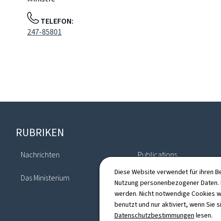
TELEFON:
247-85801
Footer
RUBRIKEN
Nachrichten
Publications
Diese Website verwendet für ihren B
Das Ministerium
Verzeichnis
Nutzung personenbezogener Daten. D
werden. Nicht notwendige Cookies w
benutzt und nur aktiviert, wenn Sie s
Datenschutzbestimmungen
lesen.