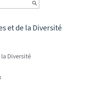
SEARCH
THE
DIRECTORY
es et de la Diversité
 la Diversité
g