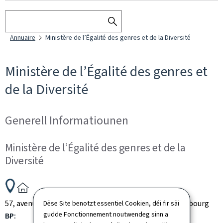
Sichen
SEARCH
Annuaire
Ministère de l’Égalité des genres et de la Diversité
THE
DIRECTORY
Ministère de l’Égalité des genres et
de la Diversité
Generell Informatiounen
Ministère de l’Égalité des genres et de la
Diversité
ADRESS:
57, avenue John F. Kennedy
L-1855
Luxembourg
Luxembourg
Dëse Site benotzt essentiel Cookien, déi fir säi
gudde Fonctionnement noutwendeg sinn a
BP: