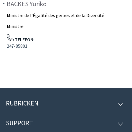
BACKES
Yuriko
Ministre de l’Égalité des genres et de la Diversité
Ministre
TELEFON:
247-85801
RUBRICKEN
Fousszeil
RUBRI
SUPPORT
SUPP