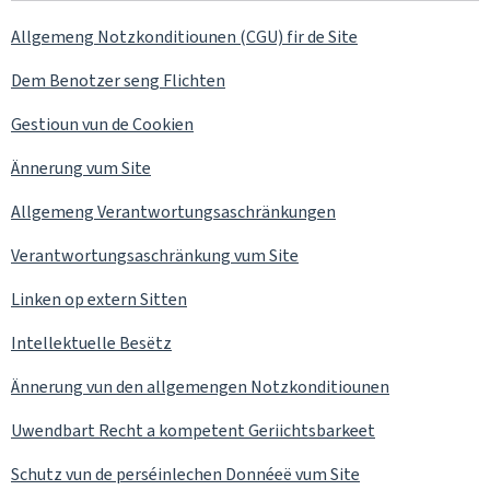
Allgemeng Notzkonditiounen (CGU) fir de Site
Dem Benotzer seng Flichten
Gestioun vun de Cookien
Ännerung vum Site
Allgemeng Verantwortungsaschränkungen
Verantwortungsaschränkung vum Site
Linken op extern Sitten
Intellektuelle Besëtz
Ännerung vun den allgemengen Notzkonditiounen
Uwendbart Recht a kompetent Geriichtsbarkeet
Schutz vun de perséinlechen Donnéeë vum Site