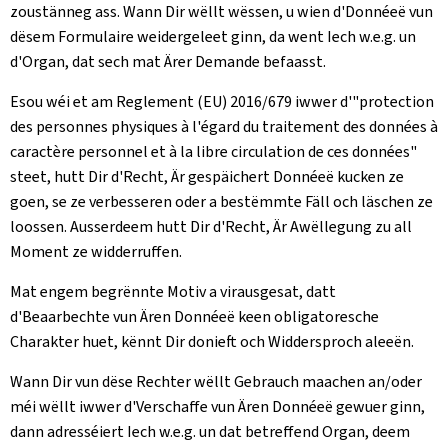
zoustänneg ass. Wann Dir wëllt wëssen, u wien d'Donnéeë vun
dësem Formulaire weidergeleet ginn, da went Iech w.e.g. un
d'Organ, dat sech mat Ärer Demande befaasst.
Esou wéi et am Reglement (EU) 2016/679 iwwer d'"protection
des personnes physiques à l'égard du traitement des données à
caractère personnel et à la libre circulation de ces données"
steet, hutt Dir d'Recht, Är gespäichert Donnéeë kucken ze
goen, se ze verbesseren oder a bestëmmte Fäll och läschen ze
loossen. Ausserdeem hutt Dir d'Recht, Är Awëllegung zu all
Moment ze widderruffen.
Mat engem begrënnte Motiv a virausgesat, datt
d'Beaarbechte vun Ären Donnéeë keen obligatoresche
Charakter huet, kënnt Dir donieft och Widdersproch aleeën.
Wann Dir vun dëse Rechter wëllt Gebrauch maachen an/oder
méi wëllt iwwer d'Verschaffe vun Ären Donnéeë gewuer ginn,
dann adresséiert Iech w.e.g. un dat betreffend Organ, deem