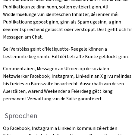
Publikatioun ze dinn hunn, sollen evitéiert ginn. All
Widderhuelunge vun identeschen Inhalter, déi ënner méi
Publikatioune gepost ginn, ginn als Spam ugesinn, a ginn
deementspriechend geläscht oder verstoppt. Dëst gëllt och fir
Messagen am Chat.
Bei Verstéiss géint d'Netiquette-Reegele kënnen a
bestëmmte begrënnte Fäll déi betraffe Konte geblockt ginn.
Commentairen, Messagen an Ufroen op de sozialen
Netzwierker Facebook, Instagram, LinkedIn an X gi vu méindes
bis freides zu Büroszäite beaarbecht. Ausserhalb vun dësen
Auerzäiten, wärend Weekender a Feierdeeg gëtt keng
permanent Verwaltung vun de Säite garantéiert.
Sproochen
Op Facebook, Instagram a LinkedIn kommunizéiert den