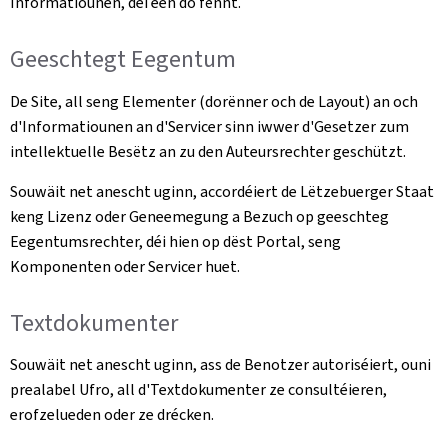
Informatiounen, déi een do fënnt.
Geeschtegt Eegentum
De Site, all seng Elementer (dorënner och de Layout) an och
d'Informatiounen an d'Servicer sinn iwwer d'Gesetzer zum
intellektuelle Besëtz an zu den Auteursrechter geschützt.
Souwäit net anescht uginn, accordéiert de Lëtzebuerger Staat
keng Lizenz oder Geneemegung a Bezuch op geeschteg
Eegentumsrechter, déi hien op dëst Portal, seng
Komponenten oder Servicer huet.
Textdokumenter
Souwäit net anescht uginn, ass de Benotzer autoriséiert, ouni
prealabel Ufro, all d'Textdokumenter ze consultéieren,
erofzelueden oder ze drécken.