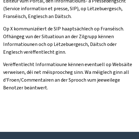
Editeur vum Portal, den Informatiouns- a Pressedéngscht
(Service information et presse, SIP), op Lëtzebuergesch,
Franséisch, Englesch an Däitsch.
Op X kommunizéiert de SIP haaptsächlech op Franséisch.
Ofhängeg vun der Situatioun an der Zilgrupp kënnen
Informatiounen och op Lëtzebuergesch, Däitsch oder
Englesch verëffentlecht ginn.
Verëffentlecht Informatioune kënnen eventuell op Websäite
verweisen, déi net méisproocheg sinn. Wa méiglech ginn all
d'Froen/Commentairen an der Sprooch vum jeeweilege
Benotzer beäntwert.