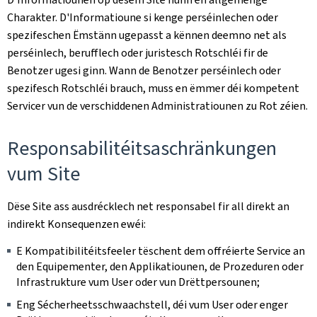
Charakter. D'Informatioune si kenge perséinlechen oder
spezifeschen Ëmstänn ugepasst a kënnen deemno net als
perséinlech, berufflech oder juristesch Rotschléi fir de
Benotzer ugesi ginn. Wann de Benotzer perséinlech oder
spezifesch Rotschléi brauch, muss en ëmmer déi kompetent
Servicer vun de verschiddenen Administratiounen zu Rot zéien.
Responsabilitéitsaschränkungen
vum Site
Dëse Site ass ausdrécklech net responsabel fir all direkt an
indirekt Konsequenzen ewéi:
E Kompatibilitéitsfeeler tëschent dem offréierte Service an
den Equipementer, den Applikatiounen, de Prozeduren oder
Infrastrukture vum User oder vun Drëttpersounen;
Eng Sécherheetsschwaachstell, déi vum User oder enger