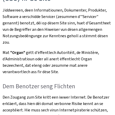
Jiddwereen, deen Informatiounen, Dokumenter, Produkter,
Software a verschidde Servicer (zesummen d'"Servicer"
genannt) benotzt, déi op dësem Site sinn, huet d'Gesamtheet
vun de Begrëffer an den Hiweiser vun dësen allgemengen
Notzungsbedéngunge zur Kenntnes geholl a stëmmt dësen
zou.
Mat
"Organ"
gëtt d'ëffentlech Autoritéit, de Ministère,
d'Administratioun oder all anert ëffentlecht Organ
bezeechent, dat eleng oder zesumme mat anere
verantwortlech ass fir dëse Site.
Dem Benotzer seng Flichten
Den Zougang zum Site kritt een iwwer Internet. De Benotzer
erkläert, dass hien déi domat verbonne Risike kennt an se
acceptéiert. Hie muss sech virun Internetpiraterie schützen,