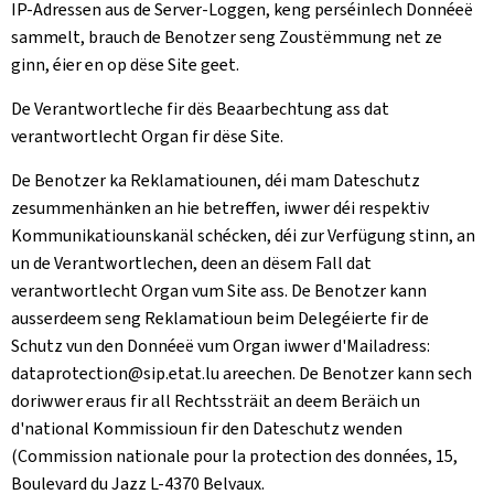
IP-Adressen aus de Server-Loggen, keng perséinlech Donnéeë
sammelt, brauch de Benotzer seng Zoustëmmung net ze
ginn, éier en op dëse Site geet.
De Verantwortleche fir dës Beaarbechtung ass dat
verantwortlecht Organ fir dëse Site.
De Benotzer ka Reklamatiounen, déi mam Dateschutz
zesummenhänken an hie betreffen, iwwer déi respektiv
Kommunikatiounskanäl schécken, déi zur Verfügung stinn, an
un de Verantwortlechen, deen an dësem Fall dat
verantwortlecht Organ vum Site ass. De Benotzer kann
ausserdeem seng Reklamatioun beim Delegéierte fir de
Schutz vun den Donnéeë vum Organ iwwer d'Mailadress:
dataprotection@sip.etat.lu areechen. De Benotzer kann sech
doriwwer eraus fir all Rechtssträit an deem Beräich un
d'national Kommissioun fir den Dateschutz wenden
(
Commission nationale pour la protection des données, 15,
Boulevard du Jazz L-4370 Belvaux
.