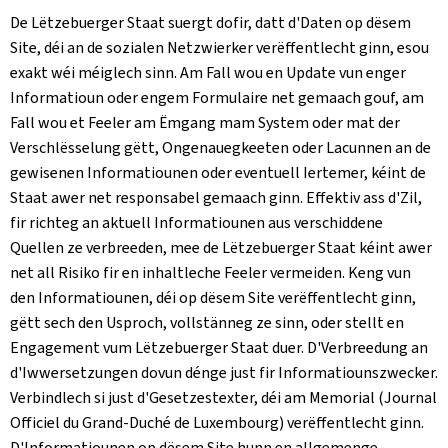
De Lëtzebuerger Staat suergt dofir, datt d'Daten op dësem
Site, déi an de sozialen Netzwierker verëffentlecht ginn, esou
exakt wéi méiglech sinn. Am Fall wou en Update vun enger
Informatioun oder engem Formulaire net gemaach gouf, am
Fall wou et Feeler am Ëmgang mam System oder mat der
Verschlësselung gëtt, Ongenauegkeeten oder Lacunnen an de
gewisenen Informatiounen oder eventuell Iertemer, kéint de
Staat awer net responsabel gemaach ginn. Effektiv ass d'Zil,
fir richteg an aktuell Informatiounen aus verschiddene
Quellen ze verbreeden, mee de Lëtzebuerger Staat kéint awer
net all Risiko fir en inhaltleche Feeler vermeiden. Keng vun
den Informatiounen, déi op dësem Site verëffentlecht ginn,
gëtt sech den Usproch, vollstänneg ze sinn, oder stellt en
Engagement vum Lëtzebuerger Staat duer. D'Verbreedung an
d'Iwwersetzungen dovun dénge just fir Informatiounszwecker.
Verbindlech si just d'Gesetzestexter, déi am Memorial (
Journal
Officiel du Grand-Duché de Luxembourg
) verëffentlecht ginn.
D'Informatiounen op dësem Site hunn en allgemenge