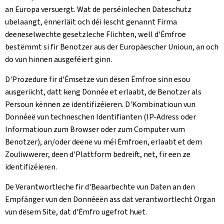
an Europa versuergt. Wat de perséinlechen Dateschutz
ubelaangt, ënnerläit och déi lescht genannt Firma
deeneselwechte gesetzleche Flichten, well d'Ëmfroe
bestëmmt si fir Benotzer aus der Europäescher Unioun, an och
do vun hinnen ausgeféiert ginn.
D'Prozedure fir d'Ëmsetze vun dësen Ëmfroe sinn esou
ausgeriicht, datt keng Donnée et erlaabt, de Benotzer als
Persoun kënnen ze identifizéieren. D'Kombinatioun vun
Donnéeë vun techneschen Identifianten (IP-Adress oder
Informatioun zum Browser oder zum Computer vum
Benotzer), an/oder deene vu méi Ëmfroen, erlaabt et dem
Zouliwwerer, deen d'Plattform bedreift, net, fir een ze
identifizéieren.
De Verantwortleche fir d'Beaarbechte vun Daten an den
Empfänger vun den Donnéeën ass dat verantwortlecht Organ
vun dësem Site, dat d'Ëmfro ugefrot huet.