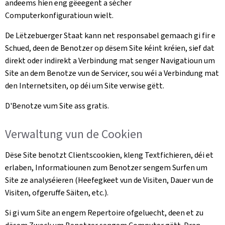
andeems hien eng gëeegent a sécher
Computerkonfiguratioun wielt.
De Lëtzebuerger Staat kann net responsabel gemaach gi fir e
Schued, deen de Benotzer op dësem Site kéint kréien, sief dat
direkt oder indirekt a Verbindung mat senger Navigatioun um
Site an dem Benotze vun de Servicer, sou wéi a Verbindung mat
den Internetsiten, op déi um Site verwise gëtt.
D'Benotze vum Site ass gratis.
Verwaltung vun de Cookien
Dëse Site benotzt Clientscookien, kleng Textfichieren, déi et
erlaben, Informatiounen zum Benotzer sengem Surfen um
Site ze analyséieren (Heefegkeet vun de Visiten, Dauer vun de
Visiten, ofgeruffe Säiten, etc.).
Si gi vum Site an engem Repertoire ofgeluecht, deen et zu