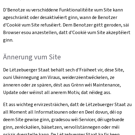
D'Benotze vu verschiddene Funktionalitéite vum Site kann
ageschränkt oder desaktivéiert ginn, wann de Benotzer
d'Cookië vum Site refuséiert. Dem Benotzer gëtt geroden, säi
Browser esou anzestellen, datt d'Cookië vum Site akzeptéiert
ginn.
Ännerung vum Site
De Lëtzebuerger Staat behält sech d'Fräiheet vir, dëse Site,
ouni Ukënnegung am Viraus, weiderzëentwéckelen, ze
änneren oder ze spären, dëst aus Grënn wéi Maintenance,
Update oder wéinst all anerem Motiv, dat néideg ass.
Et ass wichteg ervirzesträichen, datt de Lëtzebuerger Staat zu
all Moment all Informatiounen oder en Deel dovun, déi op
deem Site gewise ginn, gradesou wéi Servicer, déi ugebuede
ginn, zeréckzéien, bäisetzen, vervollstännegen oder méi
präzis duerstelle kann. De Lëtzebuerger Staat ka fir keen