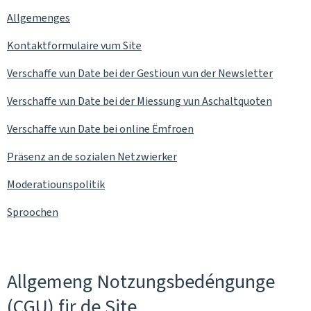
Allgemenges
Kontaktformulaire vum Site
Verschaffe vun Date bei der Gestioun vun der
Newsletter
Verschaffe vun Date bei der Miessung vun Aschaltquoten
Verschaffe vun Date bei online Ëmfroen
Präsenz an de sozialen Netzwierker
Moderatiounspolitik
Sproochen
Allgemeng Notzungsbedéngunge
(CGU) fir de Site