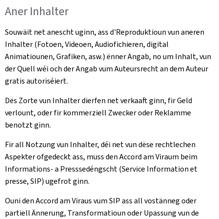
Aner Inhalter
Souwäit net anescht uginn, ass d'Reproduktioun vun aneren
Inhalter (Fotoen, Videoen, Audiofichieren, digital
Animatiounen, Grafiken, asw.) ënner Angab, no um Inhalt, vun
der Quell wéi och der Angab vum Auteursrecht an dem Auteur
gratis autoriséiert.
Dës Zorte vun Inhalter dierfen net verkaaft ginn, fir Geld
verlount, oder fir kommerziell Zwecker oder Reklamme
benotzt ginn.
Fir all Notzung vun Inhalter, déi net vun dëse rechtlechen
Aspekter ofgedeckt ass, muss den Accord am Viraum beim
Informations- a Presssedéngscht (Service Information et
presse, SIP) ugefrot ginn.
Ouni den Accord am Viraus vum SIP ass all vostänneg oder
partiell Ännerung, Transformatioun oder Upassung vun de