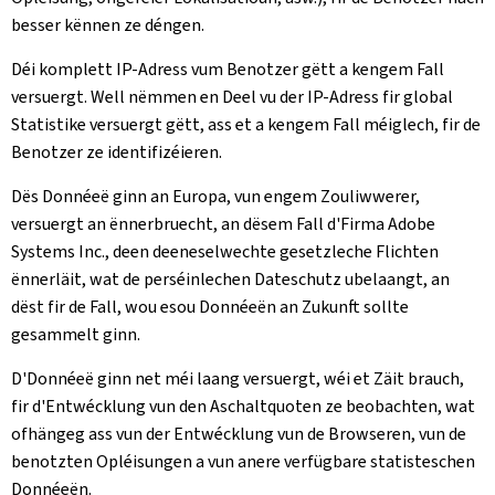
besser kënnen ze déngen.
Déi komplett IP-Adress vum Benotzer gëtt a kengem Fall
versuergt. Well nëmmen en Deel vu der IP-Adress fir global
Statistike versuergt gëtt, ass et a kengem Fall méiglech, fir de
Benotzer ze identifizéieren.
Dës Donnéeë ginn an Europa, vun engem Zouliwwerer,
versuergt an ënnerbruecht, an dësem Fall d'Firma Adobe
Systems Inc., deen deeneselwechte gesetzleche Flichten
ënnerläit, wat de perséinlechen Dateschutz ubelaangt, an
dëst fir de Fall, wou esou Donnéeën an Zukunft sollte
gesammelt ginn.
D'Donnéeë ginn net méi laang versuergt, wéi et Zäit brauch,
fir d'Entwécklung vun den Aschaltquoten ze beobachten, wat
ofhängeg ass vun der Entwécklung vun de Browseren, vun de
benotzten Opléisungen a vun anere verfügbare statisteschen
Donnéeën.