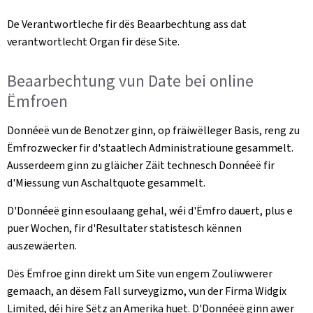
De Verantwortleche fir dës Beaarbechtung ass dat
verantwortlecht Organ fir dëse Site.
Beaarbechtung vun Date bei online
Ëmfroen
Donnéeë vun de Benotzer ginn, op fräiwëlleger Basis, reng zu
Ëmfrozwecker fir d'staatlech Administratioune gesammelt.
Ausserdeem ginn zu gläicher Zäit technesch Donnéeë fir
d'Miessung vun Aschaltquote gesammelt.
D'Donnéeë ginn esoulaang gehal, wéi d'Ëmfro dauert, plus e
puer Wochen, fir d'Resultater statistesch kënnen
auszewäerten.
Dës Ëmfroe ginn direkt um Site vun engem Zouliwwerer
gemaach, an dësem Fall surveygizmo, vun der Firma Widgix
Limited, déi hire Sëtz an Amerika huet. D'Donnéeë ginn awer