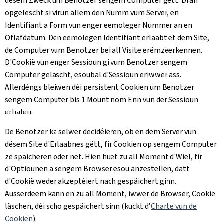
dësem Zweck um Benotzer sengem Computer gëtt. Dran
opgelëscht si virun allem den Numm vum Server, en
Identifiant a Form vun enger eemoleger Nummer an en
Oflafdatum. Den eemolegen Identifiant erlaabt et dem Site,
de Computer vum Benotzer bei all Visite erëmzëerkennen.
D'Cookië vun enger Sessioun gi vum Benotzer sengem
Computer geläscht, esoubal d'Sessioun eriwwer ass.
Allerdéngs bleiwen déi persistent Cookien um Benotzer
sengem Computer bis 1 Mount nom Enn vun der Sessioun
erhalen.
De Benotzer ka selwer decidéieren, ob en dem Server vun
dësem Site d'Erlaabnes gëtt, fir Cookien op sengem Computer
ze späicheren oder net. Hien huet zu all Moment d'Wiel, fir
d'Optiounen a sengem Browser esou anzestellen, datt
d'Cookië weder akzeptéiert nach gespäichert ginn.
Ausserdeem kann en zu all Moment, iwwer de Browser, Cookië
läschen, déi scho gespäichert sinn (kuckt d’
Charte vun de
Cookien
).