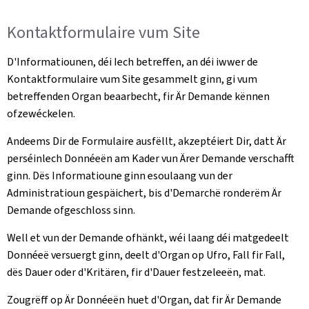
Kontaktformulaire vum Site
D'Informatiounen, déi Iech betreffen, an déi iwwer de
Kontaktformulaire vum Site gesammelt ginn, gi vum
betreffenden Organ beaarbecht, fir Är Demande kënnen
ofzewéckelen.
Andeems Dir de Formulaire ausfëllt, akzeptéiert Dir, datt Är
perséinlech Donnéeën am Kader vun Ärer Demande verschafft
ginn. Dës Informatioune ginn esoulaang vun der
Administratioun gespäichert, bis d'Demarchë ronderëm Är
Demande ofgeschloss sinn.
Well et vun der Demande ofhänkt, wéi laang déi matgedeelt
Donnéeë versuergt ginn, deelt d'Organ op Ufro, Fall fir Fall,
dës Dauer oder d'Kritären, fir d'Dauer festzeleeën, mat.
Zougrëff op Är Donnéeën huet d'Organ, dat fir Är Demande