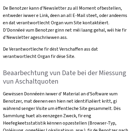
De Benotzer kann d'Newsletter zu all Moment ofbestellen,
entweder iwwer e Link, deen an all E-Mail steet, oder andeems
en dat verantwortlecht Organ vum Site kontaktéiert.
D'Donnéeë vum Benotzer ginn net méi laang gehal, wéi hie fir
d'Newsletter ageschriwwen ass.
De Verantwortleche fir dëst Verschaffen ass dat
verantwortlecht Organ fir dëse Site.
Beaarbechtung vun Date bei der Miessung
vun Aschaltquoten
Gewëssen Donnéeën iwwer d' Material an d'Software vum
Benotzer, mat deenen een hien net identifizéiert kritt, gi
während senger Visite um ëffentleche Site gesammelt. Dës
Sammlung huet als eenzegen Zweck, fir eng
Heefegkeetsstatistik kënnen opzestellen (Browser-Typ,
Opléisung, ongeféier Lokalisatioun, asw.), fir de Benotzer nach