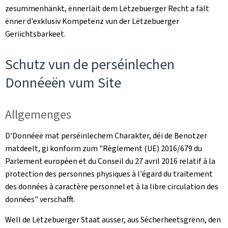
zesummenhänkt, ënnerläit dem Lëtzebuerger Recht a fält
ënner d'exklusiv Kompetenz vun der Lëtzebuerger
Geriichtsbarkeet.
Schutz vun de perséinlechen
Donnéeën vum Site
Allgemenges
D'Donnéeë mat perséinlechem Charakter, déi de Benotzer
matdeelt, gi konform zum "
Règlement (UE) 2016/679 du
Parlement européen et du Conseil du 27 avril 2016 relatif à la
protection des personnes physiques à l'égard du traitement
des données à caractère personnel et à la libre circulation des
données
" verschafft.
Well de Lëtzebuerger Staat ausser, aus Sécherheetsgrënn, den