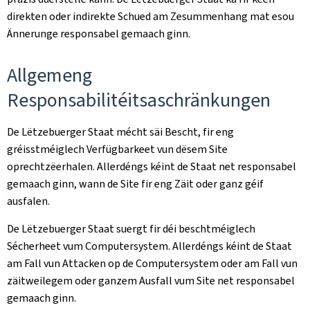
direkten oder indirekte Schued am Zesummenhang mat esou
Ännerunge responsabel gemaach ginn.
Allgemeng
Responsabilitéitsaschränkungen
De Lëtzebuerger Staat mécht säi Bescht, fir eng
gréisstméiglech Verfügbarkeet vun dësem Site
oprechtzëerhalen. Allerdéngs kéint de Staat net responsabel
gemaach ginn, wann de Site fir eng Zäit oder ganz géif
ausfalen.
De Lëtzebuerger Staat suergt fir déi beschtméiglech
Sécherheet vum Computersystem. Allerdéngs kéint de Staat
am Fall vun Attacken op de Computersystem oder am Fall vun
zäitweilegem oder ganzem Ausfall vum Site net responsabel
gemaach ginn.