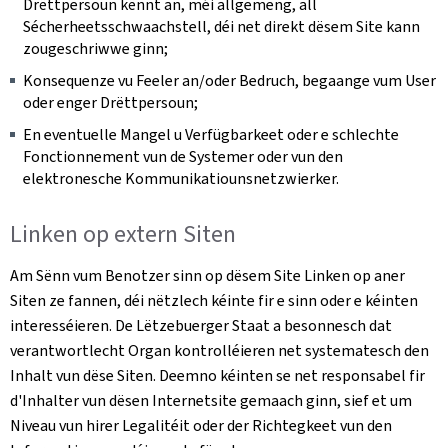
Drëttpersoun kënnt an, méi allgemeng, all
Sécherheetsschwaachstell, déi net direkt dësem Site kann
zougeschriwwe ginn;
Konsequenze vu Feeler an/oder Bedruch, begaange vum User
oder enger Drëttpersoun;
En eventuelle Mangel u Verfügbarkeet oder e schlechte
Fonctionnement vun de Systemer oder vun den
elektronesche Kommunikatiounsnetzwierker.
Linken op extern Siten
Am Sënn vum Benotzer sinn op dësem Site Linken op aner
Siten ze fannen, déi nëtzlech kéinte fir e sinn oder e kéinten
interesséieren. De Lëtzebuerger Staat a besonnesch dat
verantwortlecht Organ kontrolléieren net systematesch den
Inhalt vun dëse Siten. Deemno kéinten se net responsabel fir
d'Inhalter vun dësen Internetsite gemaach ginn, sief et um
Niveau vun hirer Legalitéit oder der Richtegkeet vun den