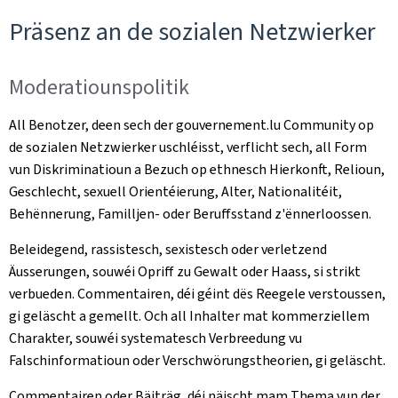
Präsenz an de sozialen Netzwierker
Moderatiounspolitik
All Benotzer, deen sech der gouvernement.lu Community op
de sozialen Netzwierker uschléisst, verflicht sech, all Form
vun Diskriminatioun a Bezuch op ethnesch Hierkonft, Relioun,
Geschlecht, sexuell Orientéierung, Alter, Nationalitéit,
Behënnerung, Familljen- oder Beruffsstand z'ënnerloossen.
Beleidegend, rassistesch, sexistesch oder verletzend
Äusserungen, souwéi Opriff zu Gewalt oder Haass, si strikt
verbueden. Commentairen, déi géint dës Reegele verstoussen,
gi geläscht a gemellt. Och all Inhalter mat kommerziellem
Charakter, souwéi systematesch Verbreedung vu
Falschinformatioun oder Verschwörungstheorien, gi geläscht.
Commentairen oder Bäiträg, déi näischt mam Thema vun der