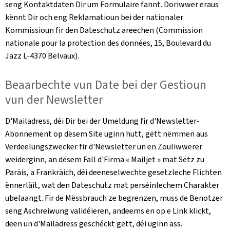
seng Kontaktdaten Dir um Formulaire fannt. Doriwwer eraus
kënnt Dir och eng Reklamatioun bei der nationaler
Kommissioun fir den Dateschutz areechen (
Commission
nationale pour la protection des données, 15, Boulevard du
Jazz L-4370 Belvaux)
.
Beaarbechte vun Date bei der Gestioun
vun der
Newsletter
D'Mailadress, déi Dir bei der Umeldung fir d'
Newsletter
-
Abonnement op dësem Site uginn hutt, gëtt nëmmen aus
Verdeelungszwecker fir d'
Newsletter
un en Zouliwwerer
weiderginn, an dësem Fall d'Firma «
Mailjet
» mat Sëtz zu
Paräis, a Frankräich, déi deeneselwechte gesetzleche Flichten
ënnerläit, wat den Dateschutz mat perséinlechem Charakter
ubelaangt. Fir de Mëssbrauch ze begrenzen, muss de Benotzer
seng Aschreiwung validéieren, andeems en op e Link klickt,
deen un d'Mailadress geschéckt gëtt, déi uginn ass.