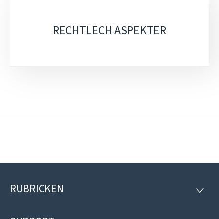
RECHTLECH ASPEKTER
RUBRICKEN
Fousszeil
RUBRI