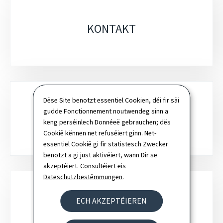
KONTAKT
Dëse Site benotzt essentiel Cookien, déi fir säi
gudde Fonctionnement noutwendeg sinn a
SICH
keng perséinlech Donnéeë gebrauchen; dës
Cookië kënnen net refuséiert ginn. Net-
essentiel Cookië gi fir statistesch Zwecker
benotzt a gi just aktivéiert, wann Dir se
akzeptéiert. Consultéiert eis
Dateschutzbestëmmungen
.
ECH AKZEPTÉIEREN
NEWSLETTER