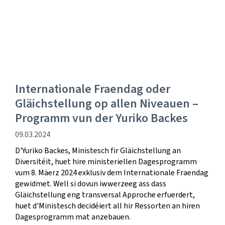
Internationale Fraendag oder
Gläichstellung op allen Niveauen –
Programm vun der Yuriko Backes
Verëffentlechungsdatum
09.03.2024
D'Yuriko Backes, Ministesch fir Gläichstellung an
Diversitéit, huet hire ministeriellen Dagesprogramm
vum 8. Mäerz 2024 exklusiv dem Internationale Fraendag
gewidmet. Well si dovun iwwerzeeg ass dass
Gläichstellung eng transversal Approche erfuerdert,
huet d'Ministesch decidéiert all hir Ressorten an hiren
Dagesprogramm mat anzebauen.