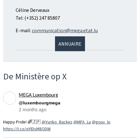
Céline Derveaux
Tel: (+352) 247 85807
E-mail:
communication@mega.etat.lu
ANNUAIRE
De Ministère op X
MEGA Luxembourg
@luxembourgmega
2 months ago
Happy Pride! 🌈🇯🇵
@Yuriko_Backes
@MFA_Lu
@gouv_lu
https://t.co/qYlDsM8ODW