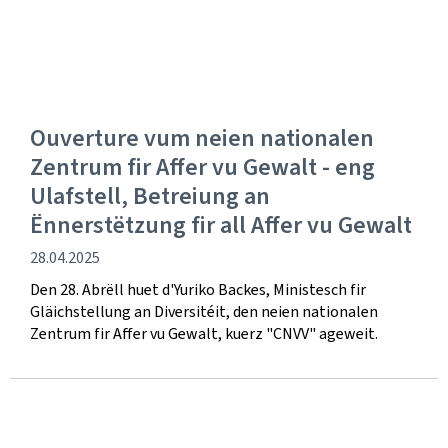
Ouverture vum neien nationalen
Zentrum fir Affer vu Gewalt - eng
Ulafstell, Betreiung an
Ënnerstëtzung fir all Affer vu Gewalt
Verëffentlechungsdatum
28.04.2025
Den 28. Abrëll huet d'Yuriko Backes, Ministesch fir
Gläichstellung an Diversitéit, den neien nationalen
Zentrum fir Affer vu Gewalt, kuerz "CNVV" ageweit.