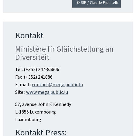
© SIP / Claude Piscitelli
Kontakt
Ministère fir Gläichstellung an
Diversitéit
Tel.:(+352) 247-85806
Fax :(+352) 241886
E-mail :
contact@mega.public.lu
Site :
www.mega.public.lu
57, avenue John F. Kennedy
L-1855 Luxembourg
Luxembourg
Kontakt Press: