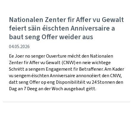
Nationalen Zenter fir Affer vu Gewalt
feiert säin éischten Anniversaire a
baut seng Offer weider aus
Verëffentlechungsdatum
04.05.2026
Ee Joer no senger Ouverture mécht den Nationalen
Zenter fir Affer vu Gewalt (CNVV) en neie wichtege
Schrëtt a sengem Engagement fir Betraffener. Am Kader
vu sengem éischten Anniversaire annoncéiert den CNVV,
datt seng Offer op eng Disponibilitéit vu 24 Stonnen den
Dag an 7 Deeg an der Woch ausgebaut gëtt.