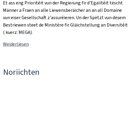
Et ass eng Prioritéit vun der Regierung fir d'Egalitéit tëscht
Männer a Fraen an alle Liewensberäicher an an all Domaine
vun eiser Gesellschaft z'assuréieren. Un der Spëtzt vun dësem
Bestriewen steet de Ministère fir Gläichstellung an Diversitéit
( kuerz: MEGA).
Weiderliesen
Noriichten