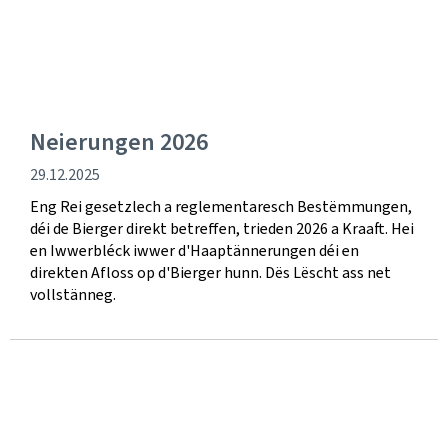
Neierungen 2026
Verëffentlechungsdatum
29.12.2025
Eng Rei gesetzlech a reglementaresch Bestëmmungen,
déi de Bierger direkt betreffen, trieden 2026 a Kraaft. Hei
en Iwwerbléck iwwer d'Haaptännerungen déi en
direkten Afloss op d'Bierger hunn. Dës Lëscht ass net
vollstänneg.