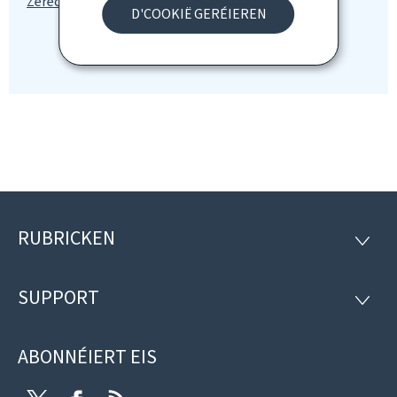
D'COOKIË GERÉIEREN
RUBRICKEN
Fousszeil
RUBRI
SUPPORT
SUPP
ABONNÉIERT EIS