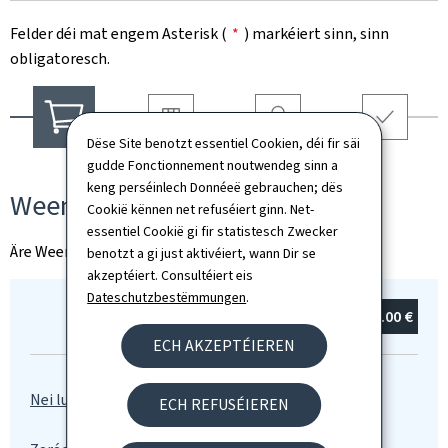
Felder déi mat engem Asterisk (
*
) markéiert sinn, sinn
obligatoresch.
Dëse Site benotzt essentiel Cookien, déi fir säi
Liwwerung
Coordonnéeën
Resumé
Weenchen
gudde Fonctionnement noutwendeg sinn a
keng perséinlech Donnéeë gebrauchen; dës
Weenchen
Cookië kënnen net refuséiert ginn. Net-
essentiel Cookië gi fir statistesch Zwecker
Äre Weenchen ass eidel
benotzt a gi just aktivéiert, wann Dir se
akzeptéiert. Consultéiert eis
Dateschutzbestëmmungen
.
Total:
0
Artikel(en)
0.00 €
ECH AKZEPTÉIEREN
ECH REFUSÉIEREN