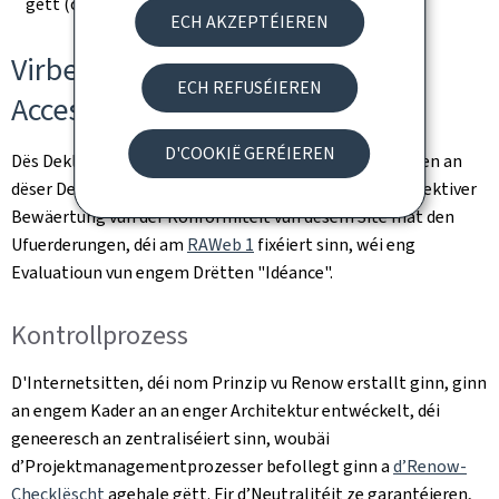
gëtt (ouni Modifikatioun nom 23. September 2019).
ECH AKZEPTÉIEREN
Virbereedung vun dëser
ECH REFUSÉIEREN
Accessibilitéitsdeklaratioun
D'COOKIË GERÉIEREN
Dës Deklaratioun gouf de(n)
3.1.2025
erstallt. D'Angaben an
dëser Deklaratioun sinn exakt a baséieren op enger effektiver
Bewäertung vun der Konformitéit vun dësem Site mat den
Ufuerderungen, déi am
RAWeb 1
fixéiert sinn, wéi eng
Evaluatioun vun engem Drëtten "Idéance".
Kontrollprozess
D'Internetsitten, déi nom Prinzip vu Renow erstallt ginn, ginn
an engem Kader an an enger Architektur entwéckelt, déi
geneeresch an zentraliséiert sinn, woubäi
d’Projektmanagementprozesser befollegt ginn a
d’Renow-
Checklëscht
agehale gëtt. Fir d’Neutralitéit ze garantéieren,