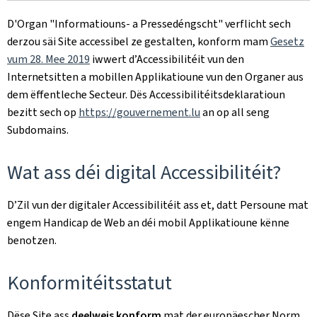
D'Organ
"Informatiouns- a Pressedéngscht"
verflicht sech
derzou säi Site accessibel ze gestalten, konform mam
Gesetz
vum 28. Mee 2019
iwwert d’Accessibilitéit vun den
Internetsitten a mobillen Applikatioune vun den Organer aus
dem ëffentleche Secteur. Dës Accessibilitéitsdeklaratioun
bezitt sech op
https://gouvernement.lu
an op all seng
Subdomains.
Wat ass déi digital Accessibilitéit?
D’Zil vun der digitaler Accessibilitéit ass et, datt Persoune mat
engem Handicap de Web an déi mobil Applikatioune kënne
benotzen.
Konformitéitsstatut
Dëse Site ass
deelweis konform
mat der europäescher Norm