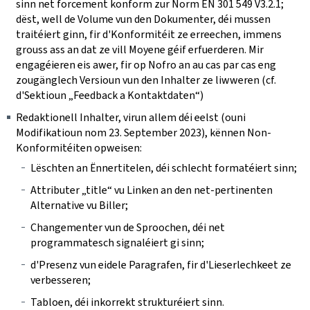
sinn net forcement konform zur Norm EN 301 549 V3.2.1;
dëst, well de Volume vun den Dokumenter, déi mussen
traitéiert ginn, fir d'Konformitéit ze erreechen, immens
grouss ass an dat ze vill Moyene géif erfuerderen. Mir
engagéieren eis awer, fir op Nofro an au cas par cas eng
zougänglech Versioun vun den Inhalter ze liwweren (cf.
d'Sektioun „Feedback a Kontaktdaten“)
Redaktionell Inhalter, virun allem déi eelst (ouni
Modifikatioun nom 23. September 2023), kënnen Non-
Konformitéiten opweisen:
Lëschten an Ënnertitelen, déi schlecht formatéiert sinn;
Attributer „title“ vu Linken an den net-pertinenten
Alternative vu Biller;
Changementer vun de Sproochen, déi net
programmatesch signaléiert gi sinn;
d'Presenz vun eidele Paragrafen, fir d'Lieserlechkeet ze
verbesseren;
Tabloen, déi inkorrekt strukturéiert sinn.