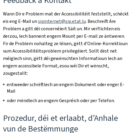
Feedback a Kontakt
Wann Dir e Problem mat der Accessibilitéit feststellt, schéckt
eis eng E-Mail un
sipinternet@sip.etat.lu
. Beschreift Äre
Problem a gitt déi concernéiert Säit un. Mir verflichten eis
derzou, Iech bannent engem Mount per E-mail ze äntweren.
Fir de Problem nohalteg ze léisen, gëtt d’Online-Korrektioun
vum Accessibilitéitsproblem privilegéiert. Sollt dëst net
méiglech sinn, gëtt déi gewënschten Informatioun Iech an
engem accessibele Format, esou wéi Dir et wënscht,
zougestallt:
entweeder schrëftlech an engem Dokument oder enger E-
Mail
oder mëndlech an engem Gespréich oder per Telefon.
Prozedur, déi et erlaabt, d’Anhale
vun de Bestëmmunge