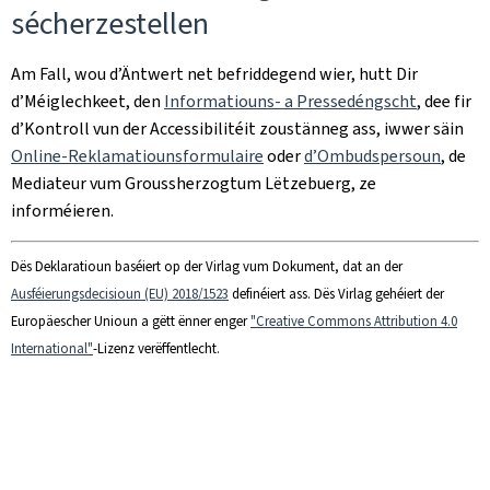
sécherzestellen
Am Fall, wou d’Äntwert net befriddegend wier, hutt Dir
d’Méiglechkeet, den
Informatiouns- a Pressedéngscht
, dee fir
d’Kontroll vun der Accessibilitéit zoustänneg ass, iwwer säin
Online-Reklamatiounsformulaire
oder
d’Ombudspersoun
, de
Mediateur vum Groussherzogtum Lëtzebuerg, ze
informéieren.
Dës Deklaratioun baséiert op der Virlag vum Dokument, dat an der
Ausféierungsdecisioun (EU) 2018/1523
definéiert ass. Dës Virlag gehéiert der
Europäescher Unioun a gëtt ënner enger
"Creative Commons Attribution 4.0
International"
-Lizenz verëffentlecht.