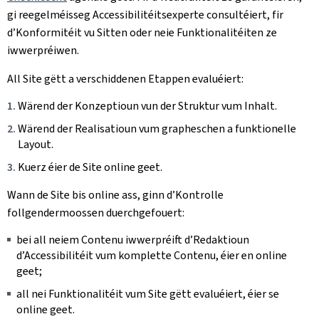
gi reegelméisseg Accessibilitéitsexperte consultéiert, fir
d’Konformitéit vu Sitten oder neie Funktionalitéiten ze
iwwerpréiwen.
All Site gëtt a verschiddenen Etappen evaluéiert:
Wärend der Konzeptioun vun der Struktur vum Inhalt.
Wärend der Realisatioun vum grapheschen a funktionelle
Layout.
Kuerz éier de Site online geet.
Wann de Site bis online ass, ginn d’Kontrolle
follgendermoossen duerchgefouert:
bei all neiem Contenu iwwerpréift d’Redaktioun
d’Accessibilitéit vum komplette Contenu, éier en online
geet;
all nei Funktionalitéit vum Site gëtt evaluéiert, éier se
online geet.