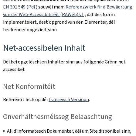
EN 301 549 (Pdf)
souwéi mam
Referenzwierk fir d’Bewäertung
vun der Web-Accessibilitéit (RAWeb) v1
, dat dës Norm
implementéiert, dëst opgrond vun den Elementer, déi
heidrënner opgezielt sinn.
Net-accessibelen Inhalt
Déi hei opgelëschten Inhalter sinn aus follgende Grënn net
accessibel:
Net Konformitéit
Referéiert Iech op déi
franséisch Versioun
.
Onverhältnesméisseg Belaaschtung
All d'informatesch Dokumenter, déi um Site disponibel sinn,