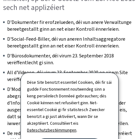
sech net applizéiert
D'Dokumenter fir erofzelueden, déi vun anere Verwaltunge
bereetgestallt ginn an net eiser Kontroll ënnerleien.
D'Social-Feed-Biller, déi vun aneren Inhaltsaggregatore
bereetgestallt ginn an net eiser Kontroll ënnerleien.
D'Bürosdokumenter, déi virum 23. September 2018
verëffentlecht gi sinn.
All d'Videoen, déi virum 23. September 2020 op eisem Site
verëffentlecht gi sinn.
Dëse Site benotzt essentiel Cookien, déi fir säi
D'Modüller mat den interaktive Kaarte sinn net mat
gudde Fonctionnement noutwendeg sinn a
abegraff, wann et op der Säit eng Alternativ gëtt, fir
keng perséinlech Donnéeë gebrauchen; dës
d'Informatioun vun der Kaart ze kréien (Presenz vun der
Cookië kënnen net refuséiert ginn. Net-
ausgeschriwwener Adress zum Beispill). Mir beméien eis,
essentiel Cookië gi fir statistesch Zwecker
datt se weiderhin identifizéiert kënne ginn, an
benotzt a gi just aktivéiert, wann Dir se
iwwerpréiwen, datt se keng Fal fir d'Tastatur duerstellen.
akzeptéiert. Consultéiert eis
Dateschutzbestëmmungen
.
De redaktionellen Inhalt, deen als archivéiert consideréiert