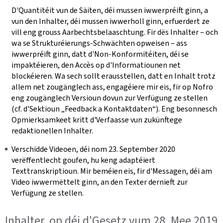
D'Quantitéit vun de Säiten, déi mussen iwwerpréift ginn, a
vun den Inhalter, déi mussen iwwerholl ginn, erfuerdert ze
vill eng grouss Aarbechtsbelaaschtung. Fir dës Inhalter ‒ och
wa se Strukturéierungs-Schwächten opweisen ‒ ass
iwwerpréift ginn, datt d'Non-Konformitéiten, déi se
impaktéieren, den Accès op d'Informatiounen net
blockéieren. Wa sech sollt erausstellen, datt en Inhalt trotz
allem net zougänglech ass, engagéiere mir eis, fir op Nofro
eng zougänglech Versioun dovun zur Verfügung ze stellen
(cf. d'Sektioun „Feedback a Kontaktdaten“). Eng besonnesch
Opmierksamkeet kritt d'Verfaasse vun zukünftege
redaktionellen Inhalter.
Verschidde Videoen, déi nom 23. September 2020
verëffentlecht goufen, hu keng adaptéiert
Texttranskriptioun. Mir beméien eis, fir d'Messagen, déi am
Video iwwermëttelt ginn, an den Texter dernieft zur
Verfügung ze stellen.
Inhalter, op déi d'Gesetz vum 28. Mee 2019