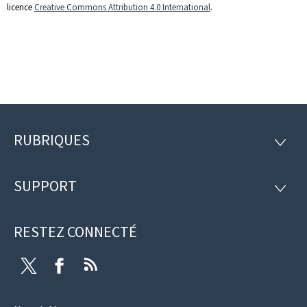
licence
Creative Commons Attribution 4.0 International
.
RUBRIQUES
Pied
RUBRI
de
SUPPORT
SUPP
page
RESTEZ CONNECTÉ
Twitter
Facebook
RSS