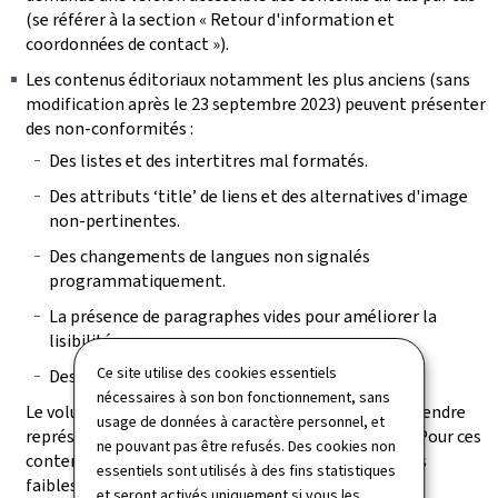
(se référer à la section « Retour d'information et
coordonnées de contact »).
Les contenus éditoriaux notamment les plus anciens (sans
modification après le 23 septembre 2023) peuvent présenter
des non-conformités :
Des listes et des intertitres mal formatés.
Des attributs ‘title’ de liens et des alternatives d'image
non-pertinentes.
Des changements de langues non signalés
programmatiquement.
La présence de paragraphes vides pour améliorer la
lisibilité.
Ce site utilise des cookies essentiels
Des tableaux incorrectement structurés.
nécessaires à son bon fonctionnement, sans
Le volume des pages à vérifier et des contenus à reprendre
usage de données à caractère personnel, et
représente une charge de travail trop conséquente. Pour ces
ne pouvant pas être refusés. Des cookies non
contenus, il a été vérifié que, bien que présentant des
essentiels sont utilisés à des fins statistiques
faiblesses de structuration, les non-conformités les
et seront activés uniquement si vous les