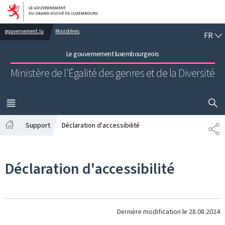
Aller au menu principal
Aller au contenu
FR
gouvernement.lu
Ministères
FR
Le gouvernement luxembourgeois
Ministère de l'Égalité des genres
et de la Diversité
AFFICHER
MENU
PRINCIPAL
Support
Déclaration d'accessibilité
PA
Accueil
Déclaration d'accessibilité
Dernière modification le
28.08.2024