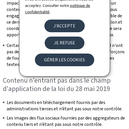
impactant ne bloquent pas l’accès à l’information. Si un
acceptez. Consulter notre
politique de
contenu s’avérait malgré tout non accessible, nous nous
confidentialité
.
engageons à fournir sur demande une version accessible de
ce dernier (se référer à la section « Retour d'information et
J'ACCEPTE
coordonnées de contact »). Une attention particulière sera
apportée à la rédaction des futurs contenus éditoriaux.
JE REFUSE
Certaines vidéos publiées après le 23 septembre 2020 n'ont
pas de transcription textuelle adaptée. Nous nous efforçons
de fournir les messages transmis dans la vidéo dans les
GÉRER LES COOKIES
textes environnants
Contenu n'entrant pas dans le champ
d'application de la loi du 28 mai 2019
Les documents en téléchargement fournis par des
administrations tierces et n’étant pas sous notre contrôle.
Les images des flux sociaux fournies par des aggregateurs de
contenu tiers et n’étant pas sous notre contrôle.