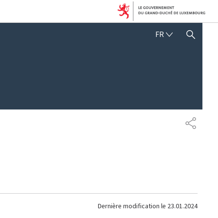
FRANÇAIS
FR
AFFICHER / MASQUER 
PARTAG
Dernière modification le
23.01.2024