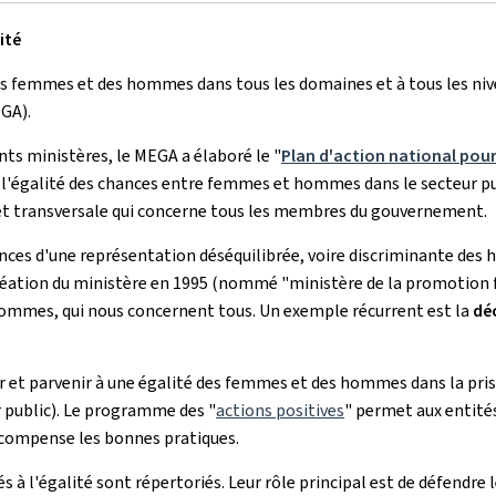
ité
 femmes et des hommes dans tous les domaines et à tous les niveau
GA).
nts ministères, le MEGA a élaboré le "
Plan d'action national pou
 l'égalité des chances entre femmes et hommes dans le secteur publi
e et transversale qui concerne tous les membres du gouvernement.
ces d'une représentation déséquilibrée, voire discriminante des h
 création du ministère en 1995 (nommé "ministère de la promotion
hommes, qui nous concernent tous. Un exemple récurrent est la
dé
t parvenir à une égalité des femmes et des hommes dans la prise
ur public). Le programme des "
actions positives
" permet aux entité
écompense les bonnes pratiques.
ués à l'égalité sont répertoriés. Leur rôle principal est de défendr