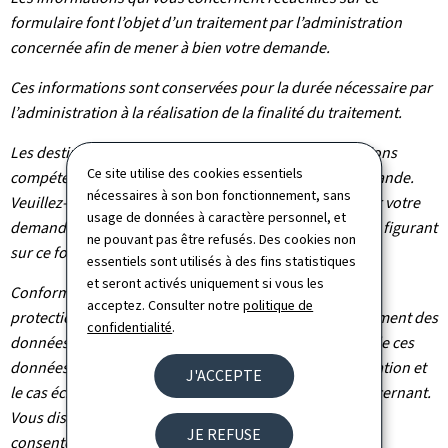
formulaire font l’objet d’un traitement par l’administration
concernée afin de mener à bien votre demande.
Ces informations sont conservées pour la durée nécessaire par
l’administration à la réalisation de la finalité du traitement.
Les destinataires de vos données sont les administrations
Ce site utilise des cookies essentiels
compétentes dans le cadre du traitement de votre demande.
nécessaires à son bon fonctionnement, sans
Veuillez-vous adresser à l’administration concernée par votre
usage de données à caractère personnel, et
demande pour connaître les destinataires des données figurant
ne pouvant pas être refusés. Des cookies non
sur ce formulaire.
essentiels sont utilisés à des fins statistiques
et seront activés uniquement si vous les
Conformément au règlement (UE) 2016/679 relatif à la
acceptez. Consulter notre
politique de
protection des personnes physiques à l'égard du traitement des
confidentialité
.
données à caractère personnel et à la libre circulation de ces
données, vous bénéficiez d’un droit d’accès, de rectification et
J'ACCEPTE
le cas échéant d’effacement des informations vous concernant.
Vous disposez également du droit de retirer votre
JE REFUSE
consentement à tout moment.