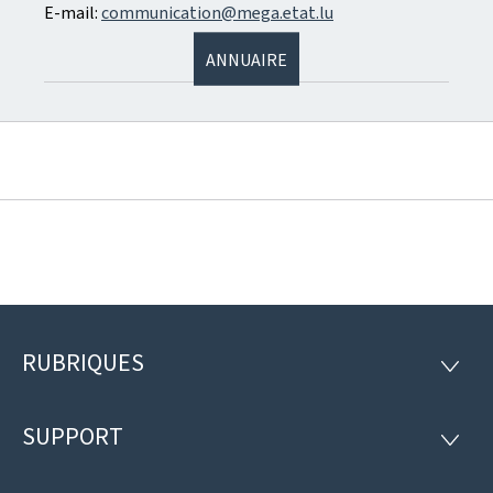
E-mail:
communication@mega.etat.lu
ANNUAIRE
RUBRIQUES
Pied
RUBRI
de
SUPPORT
SUPP
page