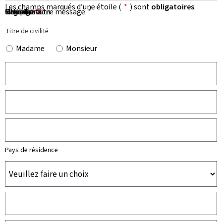
Les champs marqués d’une étoile (
*
) sont
obligatoires
.
Prénom
Nom
Organisation
E-mail
Téléphone
Objet de votre message
Message
*
*
*
*
*
Titre de civilité
Madame
Monsieur
Pays de résidence