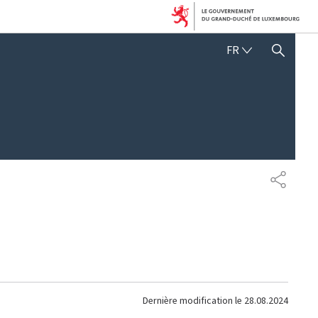
FRANÇAIS
FR
AFFICHER / MASQUER 
PARTAG
Dernière modification le
28.08.2024