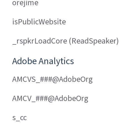
orejime
isPublicWebsite
_rspkrLoadCore (ReadSpeaker)
Adobe Analytics
AMCVS_###@AdobeOrg
AMCV_###@AdobeOrg
s_cc