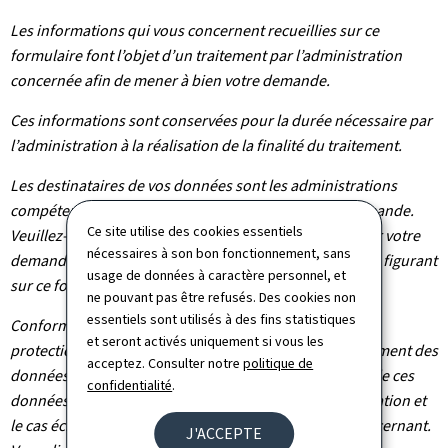
Les informations qui vous concernent recueillies sur ce
formulaire font l’objet d’un traitement par l’administration
concernée afin de mener à bien votre demande.
Ces informations sont conservées pour la durée nécessaire par
l’administration à la réalisation de la finalité du traitement.
Les destinataires de vos données sont les administrations
compétentes dans le cadre du traitement de votre demande.
Ce site utilise des cookies essentiels
Veuillez-vous adresser à l’administration concernée par votre
nécessaires à son bon fonctionnement, sans
demande pour connaître les destinataires des données figurant
usage de données à caractère personnel, et
sur ce formulaire.
ne pouvant pas être refusés. Des cookies non
essentiels sont utilisés à des fins statistiques
Conformément au règlement (UE) 2016/679 relatif à la
et seront activés uniquement si vous les
protection des personnes physiques à l'égard du traitement des
acceptez. Consulter notre
politique de
données à caractère personnel et à la libre circulation de ces
confidentialité
.
données, vous bénéficiez d’un droit d’accès, de rectification et
le cas échéant d’effacement des informations vous concernant.
J'ACCEPTE