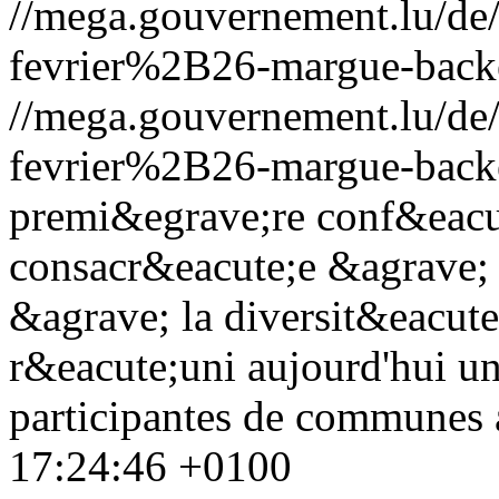
//mega.gouvernement.lu/d
fevrier%2B26-margue-backes
//mega.gouvernement.lu/d
fevrier%2B26-margue-backes
premi&egrave;re conf&eacut
consacr&eacute;e &agrave; l
&agrave; la diversit&eacut
r&eacute;uni aujourd'hui une
participantes de communes 
17:24:46 +0100