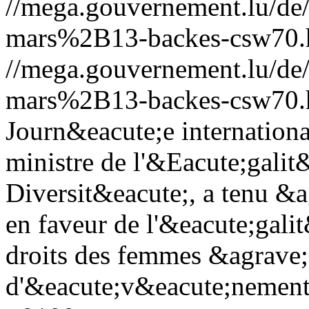
//mega.gouvernement.lu/d
mars%2B13-backes-csw70.
//mega.gouvernement.lu/d
mars%2B13-backes-csw70.
Journ&eacute;e internation
ministre de l'&Eacute;galit&
Diversit&eacute;, a tenu &
en faveur de l'&eacute;gali
droits des femmes &agrave; 
d'&eacute;v&eacute;nement