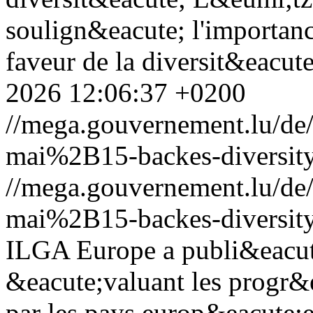
soulign&eacute; l'importan
faveur de la diversit&eacute;
2026 12:06:37 +0200
//mega.gouvernement.lu/d
mai%2B15-backes-diversity
//mega.gouvernement.lu/d
mai%2B15-backes-diversity
ILGA Europe a publi&eacut
&eacute;valuant les progr&
par les pays europ&eacute;