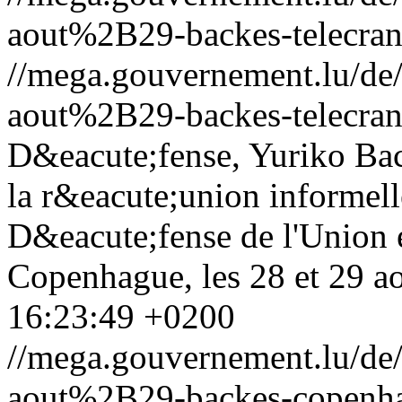
aout%2B29-backes-telecran
//mega.gouvernement.lu/d
aout%2B29-backes-telecran
D&eacute;fense, Yuriko Bac
la r&eacute;union informell
D&eacute;fense de l'Union
Copenhague, les 28 et 29 a
16:23:49 +0200
//mega.gouvernement.lu/d
aout%2B29-backes-copenh