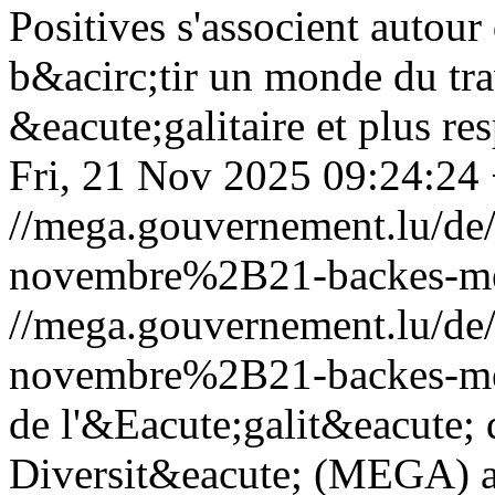
Positives s'associent autou
b&acirc;tir un monde du trav
&eacute;galitaire et plus re
Fri, 21 Nov 2025 09:24:24
//mega.gouvernement.lu/d
novembre%2B21-backes-me
//mega.gouvernement.lu/d
novembre%2B21-backes-me
de l'&Eacute;galit&eacute; d
Diversit&eacute; (MEGA) a