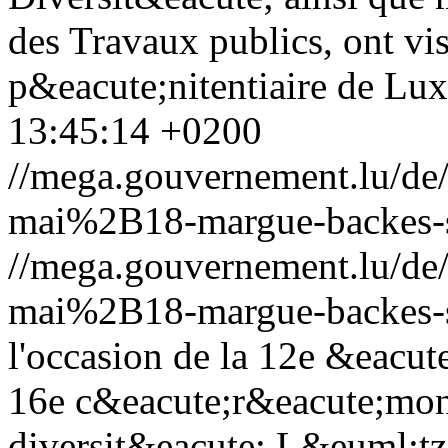
des Travaux publics, ont vi
p&eacute;nitentiaire de Lu
13:45:14 +0200
//mega.gouvernement.lu/d
mai%2B18-margue-backes-s
//mega.gouvernement.lu/d
mai%2B18-margue-backes-s
l'occasion de la 12e &eacute
16e c&eacute;r&eacute;monie
diversit&eacute; L&euml;tz