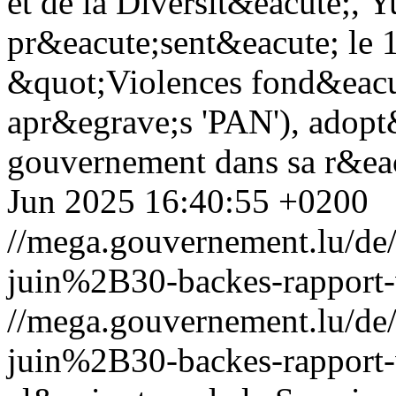
et de la Diversit&eacute;, Y
pr&eacute;sent&eacute; le 1
&quot;Violences fond&eacut
apr&egrave;s 'PAN'), adopt&
gouvernement dans sa r&eac
Jun 2025 16:40:55 +0200
//mega.gouvernement.lu/d
juin%2B30-backes-rapport-
//mega.gouvernement.lu/d
juin%2B30-backes-rapport-