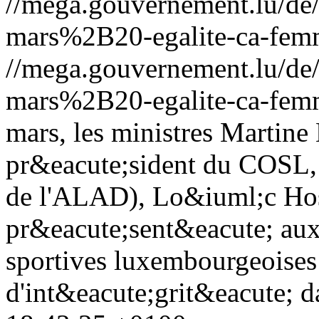
//mega.gouvernement.lu/d
mars%2B20-egalite-ca-fe
//mega.gouvernement.lu/d
mars%2B20-egalite-ca-fe
mars, les ministres Martine
pr&eacute;sident du COSL, 
de l'ALAD), Lo&iuml;c Hos
pr&eacute;sent&eacute; aux
sportives luxembourgeoises 
d'int&eacute;grit&eacute; d