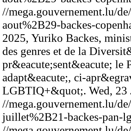
//mega.gouvernement.lu/d
aout%2B29-backes-copenh
2025, Yuriko Backes, minist
des genres et de la Diversit
pr&eacute;sent&eacute; le 
adapt&eacute;, ci-apr&eg
LGBTIQ+&quot;.
Wed, 23 
//mega.gouvernement.lu/d
juillet%2B21-backes-pan-lg
//mega.gouvernement.lu/d