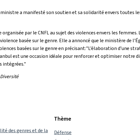
a ministre a manifesté son soutien et sa solidarité envers toutes
e organisée par le CNFL au sujet des violences envers les femmes. L
lence basée sur le genre. Elle a annoncé que le ministère de l'Éga
iolences basées sur le genre en précisant:"L’élaboration d’une str
anbul est une occasion idéale pour renforcer et optimiser notre dis
s intégrées."
Diversité
Thème
lité des genres et de la
Défense