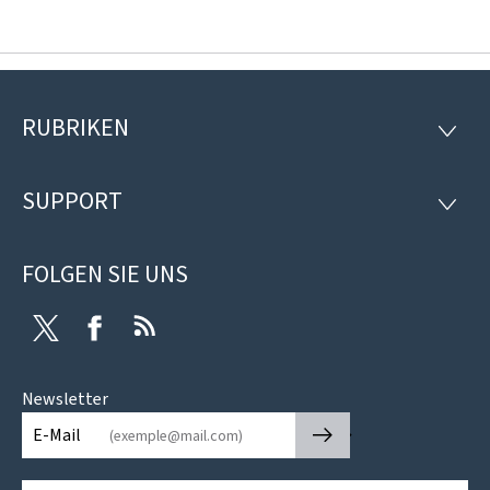
RUBRIKEN
Footer
RUBRI
SUPPORT
SUPP
FOLGEN SIE UNS
Twitter
Facebook
RSS
Newsletter
🡒
E-Mail