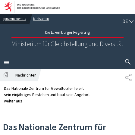
Zur Hauptnavigation
Zum Inhalt
DE
gouvernement.lu
Ministerien
DE
Die Luxemburger Regierung
Ministerium für Gleichstellung und Diversität
SUCHFLED 
MENÜ
HAUPT-
Nachrichten
TE
Startseite
Das Nationale Zentrum für Gewaltopfer feiert
sein einjähriges Bestehen und baut sein Angebot
weiter aus
Das Nationale Zentrum für