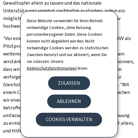
Gewaltopfer allein zu lassen und das nationale
Unterstützungsangebot nachhaltig zu stärken, indem ein
möglichst niederschwelliger Zugang und eine qualitativ
Diese Website verwendet für ihren Betrieb
hochwertige Betreuung gewährleistet werden.
notwendige Cookies, ohne Nutzung
personenbezogener Daten. Diese Cookies
"Vor einem Jahr hatte ich angekündigt, dass wir das CNVV als
können nicht abgelehnt werden. Nicht
Pilotprojekt starten und diese Struktur schrittweise
notwendige Cookies werden zu statistischen
weiterentwickeln, unser Angebot ausbauen und das Team
Zwecken benutzt und nur aktiviert, wenn Sie
verstärken würden. Ich freue mich, heute mitteilen zu können,
sie zulassen. Unsere
Datenschutzbestimmungen
lesen.
dass wir diesen Plan umgesetzt haben und ihn weiterhin
verfolgen werden", erklärte Yuriko Backes, Ministerin für
ZULASSEN
Gleichstellung und Diversität, auf der Pressekonferenz. "Mit
einem CNVV, das nun rund um die Uhr zugänglich ist, machen
wir einen entscheidenden Schritt, um jeder von Gewalt
ABLEHNEN
betroffenen Person einen sofortigen Zugang zu einer
umfassenden, menschlichen und professionellen Betreuung
COOKIES VERWALTEN
zu ermöglichen. Unsere Botschaft ist klar: Sie sind nicht allein,
und Hilfe ist jederzeit verfügbar."