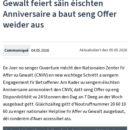
Gewalt feiert säin éischten
Anniversaire a baut seng Offer
weider aus
Created
Aktualiséiert den
05.05.2026
Communiqué
04.05.2026
on
Ee Joer no senger Ouverture mécht den Nationalen Zenter fir
Affer vu Gewalt (CNVV) en neie wichtege Schrëtt a sengem
Engagement fir Betraffener. Am Kader vu sengem éischten
Anniversaire annoncéiert den CNVV, datt seng Offer op eng
Disponibilitéit vu 24 Stonnen den Dag an 7 Deeg an der Woch
ausgebaut gëtt. Gläichzäiteg gëtt d'Noutruffnummer 20 60 10
60 zu enger nationaler Helpline fir Affer vu Gewalt ausgebaut,
déi ronderëm d’Auer accessibel ass.