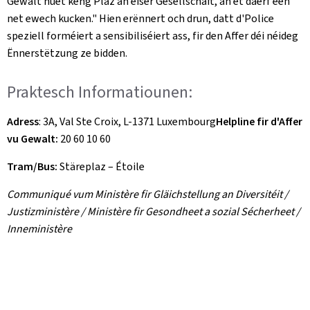
Gewalt huet keng Plaz an eiser Gesellschaft, an et däerf een
net ewech kucken." Hien erënnert och drun, datt d'Police
speziell forméiert a sensibiliséiert ass, fir den Affer déi néideg
Ënnerstëtzung ze bidden.
Praktesch Informatiounen:
Adress
: 3A, Val Ste Croix, L-1371 Luxembourg
Helpline fir d'Affer
vu Gewalt:
20 60 10 60
Tram/Bus:
Stäreplaz – Étoile
Communiqué vum Ministère fir Gläichstellung an Diversitéit /
Justizministère / Ministère fir Gesondheet a sozial Sécherheet /
Inneministère