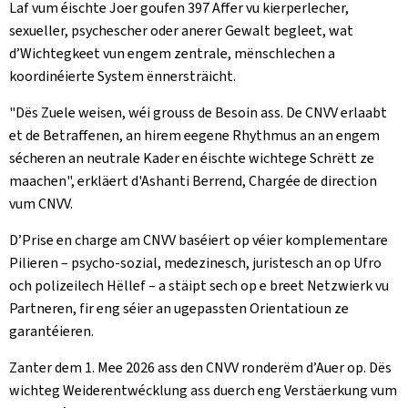
Laf vum éischte Joer goufen 397 Affer vu kierperlecher,
sexueller, psychescher oder anerer Gewalt begleet, wat
d’Wichtegkeet vun engem zentrale, mënschlechen a
koordinéierte System ënnersträicht.
"Dës Zuele weisen, wéi grouss de Besoin ass. De CNVV erlaabt
et de Betraffenen, an hirem eegene Rhythmus an an engem
sécheren an neutrale Kader en éischte wichtege Schrëtt ze
maachen", erkläert d'Ashanti Berrend, Chargée de direction
vum CNVV.
D’Prise en charge am CNVV baséiert op véier komplementare
Pilieren – psycho-sozial, medezinesch, juristesch an op Ufro
och polizeilech Hëllef – a stäipt sech op e breet Netzwierk vu
Partneren, fir eng séier an ugepassten Orientatioun ze
garantéieren.
Zanter dem 1. Mee 2026 ass den CNVV ronderëm d’Auer op. Dës
wichteg Weiderentwécklung ass duerch eng Verstäerkung vum