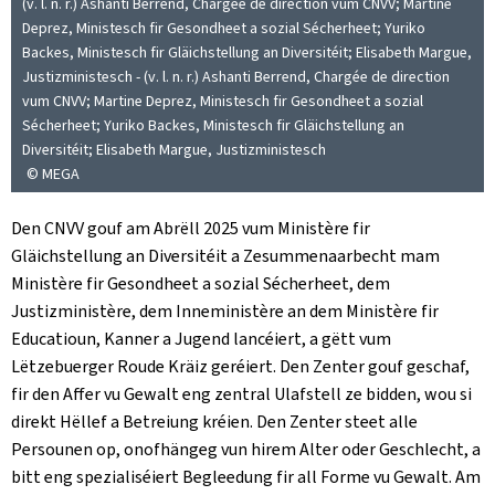
(v. l. n. r.) Ashanti Berrend, Chargée de direction vum CNVV; Martine
Deprez, Ministesch fir Gesondheet a sozial Sécherheet; Yuriko
Backes, Ministesch fir Gläichstellung an Diversitéit; Elisabeth Margue,
Justizministesch - (v. l. n. r.) Ashanti Berrend, Chargée de direction
vum CNVV; Martine Deprez, Ministesch fir Gesondheet a sozial
Sécherheet; Yuriko Backes, Ministesch fir Gläichstellung an
Diversitéit; Elisabeth Margue, Justizministesch
© MEGA
Den CNVV gouf am Abrëll 2025 vum Ministère fir
Gläichstellung an Diversitéit a Zesummenaarbecht mam
Ministère fir Gesondheet a sozial Sécherheet, dem
Justizministère, dem Inneministère an dem Ministère fir
Educatioun, Kanner a Jugend lancéiert, a gëtt vum
Lëtzebuerger Roude Kräiz geréiert. Den Zenter gouf geschaf,
fir den Affer vu Gewalt eng zentral Ulafstell ze bidden, wou si
direkt Hëllef a Betreiung kréien. Den Zenter steet alle
Persounen op, onofhängeg vun hirem Alter oder Geschlecht, a
bitt eng spezialiséiert Begleedung fir all Forme vu Gewalt. Am