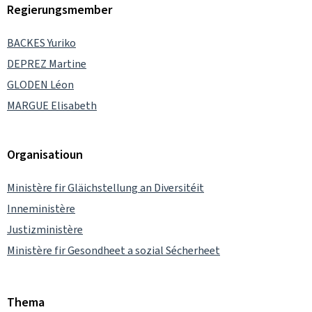
Regierungsmember
BACKES Yuriko
DEPREZ Martine
GLODEN Léon
MARGUE Elisabeth
Organisatioun
Ministère fir Gläichstellung an Diversitéit
Inneministère
Justizministère
Ministère fir Gesondheet a sozial Sécherheet
Thema