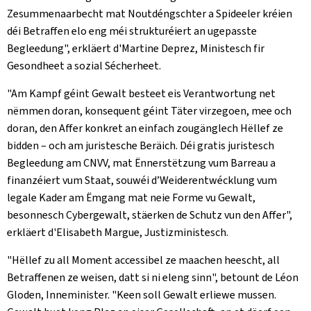
Zesummenaarbecht mat Noutdéngschter a Spideeler kréien
déi Betraffen elo eng méi strukturéiert an ugepasste
Begleedung", erkläert d'Martine Deprez, Ministesch fir
Gesondheet a sozial Sécherheet.
"Am Kampf géint Gewalt besteet eis Verantwortung net
nëmmen doran, konsequent géint Täter virzegoen, mee och
doran, den Affer konkret an einfach zougänglech Hëllef ze
bidden – och am juristesche Beräich. Déi gratis juristesch
Begleedung am CNVV, mat Ënnerstëtzung vum Barreau a
finanzéiert vum Staat, souwéi d’Weiderentwécklung vum
legale Kader am Ëmgang mat neie Forme vu Gewalt,
besonnesch Cybergewalt, stäerken de Schutz vun den Affer",
erkläert d'Elisabeth Margue, Justizministesch.
"Hëllef zu all Moment accessibel ze maachen heescht, all
Betraffenen ze weisen, datt si ni eleng sinn", betount de Léon
Gloden, Inneminister. "Keen soll Gewalt erliewe mussen.