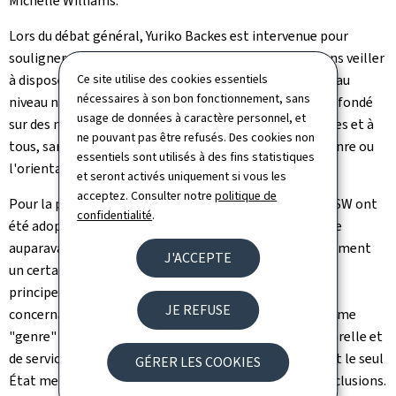
Michelle Williams.
Lors du débat général, Yuriko Backes est intervenue pour
souligner que: "Aujourd'hui plus que jamais, nous devons veiller
à disposer de systèmes de responsabilité solides, tant au
Ce site utilise des cookies essentiels
nécessaires à son bon fonctionnement, sans
niveau national qu'international, ancrés dans un ordre fondé
usage de données à caractère personnel, et
sur des normes, avec des règles qui s'appliquent à toutes et à
ne pouvant pas être refusés. Des cookies non
tous, sans discrimination. Peu importe l'identité de genre ou
essentiels sont utilisés à des fins statistiques
l'orientation sexuelle."
et seront activés uniquement si vous les
acceptez. Consulter notre
politique de
Pour la première fois en 70 ans, les conclusions de la CSW ont
confidentialité
.
été adoptées par un vote, et non par consensus comme
auparavant. Ceci s'explique par le fait que malheureusement
J'ACCEPTE
un certain nombre d'États remettent en question des
principes et la terminologie établis de longue date
JE REFUSE
concernant les droits des femmes, en particulier le terme
"genre" et les principes en matière d'autonomie corporelle et
de services de santé reproductive. Les États-Unis furent le seul
GÉRER LES COOKIES
État membre de la Commission à voter contre les conclusions.