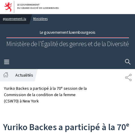
Aller au menu principal
Aller au contenu
gouvernement.lu
Ministères
Le gouvernement luxembourgeois
Ministère de l'Égalité des genres
et de la Diversité
AFFICHER
MENU
PRINCIPAL
Actualités
PA
Accueil
Yuriko Backes a participé à la 70ᵉ session de la
Commission de la condition de la femme
(CSW70) à New York
Yuriko Backes a participé à la 70ᵉ