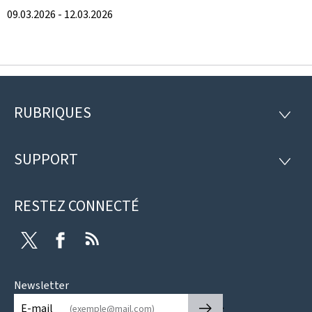
09.03.2026 - 12.03.2026
RUBRIQUES
Pied
RUBRI
de
SUPPORT
SUPP
page
RESTEZ CONNECTÉ
Twitter
Facebook
RSS
Newsletter
🡒
E-mail