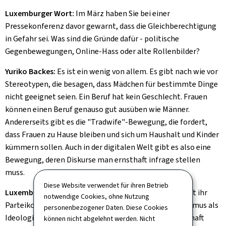
Luxemburger Wort:
Im März haben Sie bei einer
Pressekonferenz davor gewarnt, dass die Gleichberechtigung
in Gefahr sei. Was sind die Gründe dafür - politische
Gegenbewegungen, Online-Hass oder alte Rollenbilder?
Yuriko Backes:
Es ist ein wenig von allem. Es gibt nach wie vor
Stereotypen, die besagen, dass Mädchen für bestimmte Dinge
nicht geeignet seien. Ein Beruf hat kein Geschlecht. Frauen
können einen Beruf genauso gut ausüben wie Männer.
Andererseits gibt es die "Tradwife"-Bewegung, die fordert,
dass Frauen zu Hause bleiben und sich um Haushalt und Kinder
kümmern sollen. Auch in der digitalen Welt gibt es also eine
Bewegung, deren Diskurse man ernsthaft infrage stellen
muss.
Diese Website verwendet für ihren Betrieb
Luxemburger Wort:
In seinem Gastbeitrag im Wort hat ihr
notwendige Cookies, ohne Nutzung
Parteikollege Gérard Schockmel den heutigen Feminismus als
personenbezogener Daten. Diese Cookies
Ideologie beschrieben, die unter anderem die Gesellschaft
können nicht abgelehnt werden. Nicht