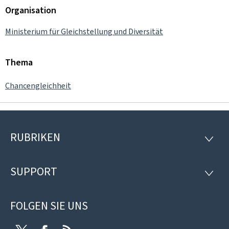
Organisation
Ministerium für Gleichstellung und Diversität
Thema
Chancengleichheit
RUBRIKEN
Footer
RUBRI
SUPPORT
SUPP
FOLGEN SIE UNS