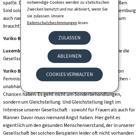
notwendige Cookies werden zu statistischen
spalte. Die se Aussagen sind auf viel Widerspruch gestoßen.
Zwecken benutzt und nur aktiviert, wenn Sie
Sind solche Wortmeldungen der Be weis dafür, dass Luxemburg
sie zulassen. Unsere
auch nach 30 Jahren noch ein Gleichstellungsministerium
Datenschutzbestimmungen
lesen.
braucht?
ZULASSEN
Yuriko Backes:
Genau so ist es.
Luxemburger Wort:
Ist Feminismus eine "Ideologie", die die
ABLEHNEN
Gesellschaft spaltet?
Yuriko Backes:
Nein, definitiv nicht. Mein Verständnis von
COOKIES VERWALTEN
Feminismus ist, sich dafür einzusetzen, dass alle Menschen -
unabhängig vom Geschlecht - die gleichen Rechte und
Chancen haben. Es geht nicht um Sonderbehandlungen,
sondern um Gleichstellung. Und Gleichstellung liegt im
Interesse unserer Gesellschaft - sowohl für Frauen als auch für
Männer. Davor muss niemand Angst haben. Hier geht es
eigentlich um den gesunden Menschenverstand, der in unserer
Gesellschaft bei solchen Beispielen leider oft nicht vorhanden