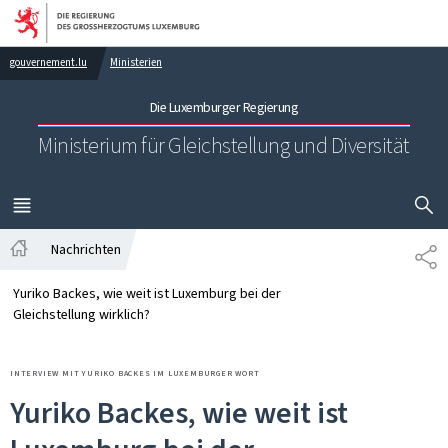
Zur Hauptnavigation
Zum Inhalt
gouvernement.lu
Ministerien
Die Luxemburger Regierung
Ministerium für Gleichstellung und Diversität
SUCHFLED 
MENÜ
HAUPT-
Nachrichten
TE
Startseite
Yuriko Backes, wie weit ist Luxemburg bei der
Gleichstellung wirklich?
INTERVIEW MIT YURIKO BACKES IM LUXEMBURGER WORT
Yuriko Backes, wie weit ist