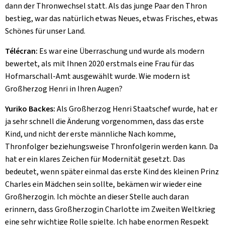
dann der Thronwechsel statt. Als das junge Paar den Thron
bestieg, war das natürlich etwas Neues, etwas Frisches, etwas
Schönes für unser Land.
Télécran:
Es war eine Überraschung und wurde als modern
bewertet, als mit Ihnen 2020 erstmals eine Frau für das
Hofmarschall-Amt ausgewählt wurde. Wie modern ist
Großherzog Henri in Ihren Augen?
Yuriko Backes:
Als Großherzog Henri Staatschef wurde, hat er
ja sehr schnell die Änderung vorgenommen, dass das erste
Kind, und nicht der erste männliche Nach komme,
Thronfolger beziehungsweise Thronfolgerin werden kann. Da
hat er ein klares Zeichen für Modernität gesetzt. Das
bedeutet, wenn später einmal das erste Kind des kleinen Prinz
Charles ein Mädchen sein sollte, bekämen wir wieder eine
Großherzogin. Ich möchte an dieser Stelle auch daran
erinnern, dass Großherzogin Charlotte im Zweiten Weltkrieg
eine sehr wichtige Rolle spielte. Ich habe enormen Respekt