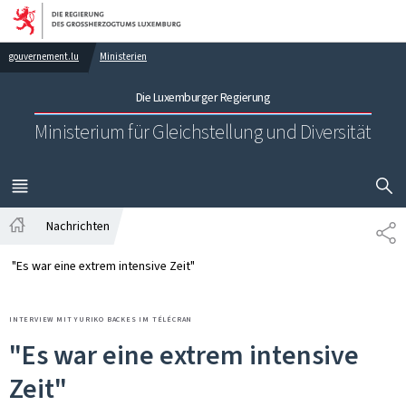
Zur Hauptnavigation
Zum Inhalt
gouvernement.lu
Ministerien
Die Luxemburger Regierung
Ministerium für Gleichstellung und Diversität
SUCHFLED 
MENÜ
HAUPT-
Nachrichten
TE
Startseite
"Es war eine extrem intensive Zeit"
INTERVIEW MIT YURIKO BACKES IM TÉLÉCRAN
"Es war eine extrem intensive
Zeit"