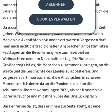
ABLEHNEN
monarchie.lu - aufgestellt, ein sehr modernes Portal mit
vielen Informationen. Das ist ein Teil des Ganzen, und auch die
sozialen Medien gehören natürlich dazu.
COOKIES VERWALTEN
Da muss der Hof genau wie andere Institutionen mit der Zeit
gehen. Was ja auch geschieht, indem auch über die sozialen
Medien die Aktivitäten dokumentiert werden. Vergessen darf
man auch nicht die traditionellen Ansprachen an bestimmten
Festtagen an die Bevölkerung, wie zum Beispiel an
Weihnachten oder am Nationalfeier tag. Die Rolle des
Großherzogs ist es, die Menschen zusammenzubringen, an die
Werte und die Geschichte des Landes zu appellieren. Und
vergessen darf man auch nicht die Ansprachen in schweren
Momenten. Ich denke da an die Pandemie oder an die
schlimmen Überschwemmungen 2021, als der Monarch die
Opfer aufsuchte und mit ihnen über das Unglück sprach.
Dass er für sie da ist, dass er ihnen zur Seite steht, ist eine