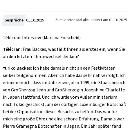
Zum
Zum letzten Mal aktualisiert am
01.10.2025
Gespräche
01.10.2025
Télécran: Interview (Martina Folscheid)
Télécran:
Frau Backes, was fällt Ihnen als erstes ein, wenn Sie
an den letzten Thronwechsel denken?
Yuriko Backes:
Ich habe damals nicht an den Festivitäten
selber teilgenommen. Aber ich habe das sehr nah verfolgt. Ich
erinnere mich, dass im Jahr zuvor, also 1999, ein Staatsbesuch
von Großherzog Jean und Großherzogin Joséphine Charlotte
in Japan stattfand. Und ich wurde vom Außenministerium
nach Tokio geschickt, um der dortigen Luxemburger Botschaft
bei der Organisation dieses Besuchs zu helfen. Das war für
mich eine große Ehre und eine schöne Erfahrung. Damals war
Pierre Gramegna Botschafter in Japan. Ein Jahr später fand