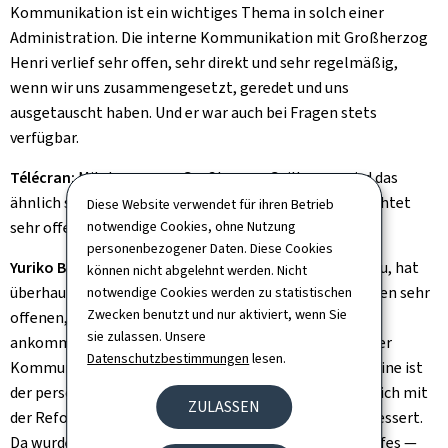
Kommunikation ist ein wichtiges Thema in solch einer
Administration. Die interne Kommunikation mit Großherzog
Henri verlief sehr offen, sehr direkt und sehr regelmäßig,
wenn wir uns zusammengesetzt, geredet und uns
ausgetauscht haben. Und er war auch bei Fragen stets
verfügbar.
Télécran:
Mit dem neuen Großherzog Guillaume wird das
ähnlich sein, glauben Sie? Er wirkt ja von außen betrachtet
Diese Website verwendet für ihren Betrieb
sehr offen...
notwendige Cookies, ohne Nutzung
personenbezogener Daten. Diese Cookies
Yuriko Backes:
Er ist sehr offen, er geht auf die Leute zu, hat
können nicht abgelehnt werden. Nicht
überhaupt keine Berührungsängste. Guillaume hat einen sehr
notwendige Cookies werden zu statistischen
Zwecken benutzt und nur aktiviert, wenn Sie
offenen, positiven Kommunikationsstil, der sehr gut
sie zulassen. Unsere
ankommt. Und was man nicht vergessen darf, hinter der
Datenschutzbestimmungen
lesen.
Kommunikation steht auch eine Administration. Das eine ist
der persönliche Kommunikationsstil. Das andere hat sich mit
ZULASSEN
der Reform, die ich damals umgesetzt habe, sehr verbessert.
Da wurde eine neue Website des groß herzoglichen Hofes —