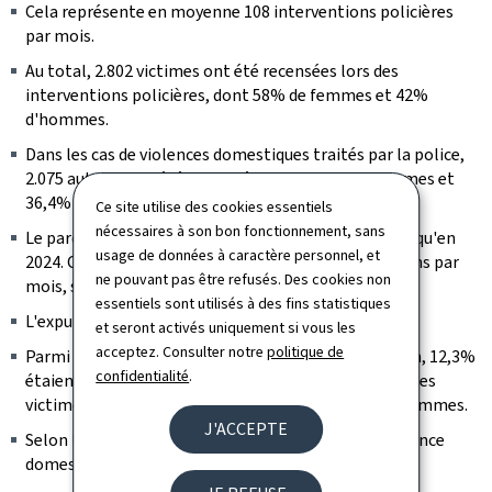
Cela représente en moyenne 108 interventions policières
par mois.
Au total, 2.802 victimes ont été recensées lors des
interventions policières, dont 58% de femmes et 42%
d'hommes.
Dans les cas de violences domestiques traités par la police,
2.075 auteurs ont été identifiés, dont 63,5% d'hommes et
36,4% de femmes.
Ce site utilise des cookies essentiels
nécessaires à son bon fonctionnement, sans
Le parquet a ordonné 334 expulsions, soit 47 de plus qu'en
usage de données à caractère personnel, et
2024. Cela correspond à une moyenne de 28 expulsions par
ne pouvant pas être refusés. Des cookies non
mois, soit près d'une expulsion par jour.
essentiels sont utilisés à des fins statistiques
L'expulsion a été prolongée à 130 reprises.
et seront activés uniquement si vous les
acceptez. Consulter notre
politique de
Parmi les auteur·e·s ayant fait l'objet d'une expulsion, 12,3%
confidentialité
.
étaient des femmes et 87,7% des hommes. Du côté des
victimes, 81,6% étaient des femmes et 18,4% des hommes.
J'ACCEPTE
Selon le parquet, environ 81% des situations de violence
domestique se produisent au sein du couple.