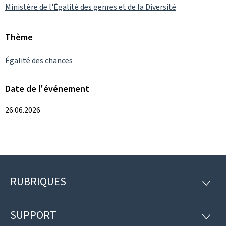
Ministère de l'Égalité des genres et de la Diversité
Thème
Égalité des chances
Date de l'événement
26.06.2026
RUBRIQUES
Pied
RUBRI
de
SUPPORT
SUPP
page