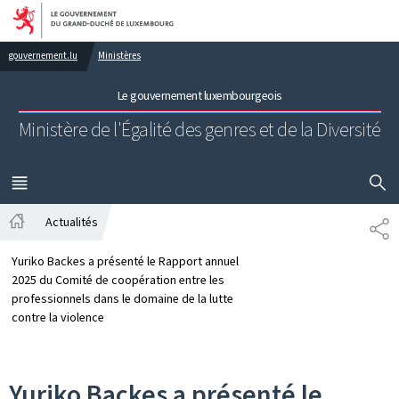
Aller au menu principal
Aller au contenu
gouvernement.lu
Ministères
Le gouvernement luxembourgeois
Ministère de l'Égalité des genres
et de la Diversité
AFFICHER
MENU
PRINCIPAL
Actualités
PA
Accueil
Yuriko Backes a présenté le Rapport annuel
2025 du Comité de coopération entre les
professionnels dans le domaine de la lutte
contre la violence
Yuriko Backes a présenté le