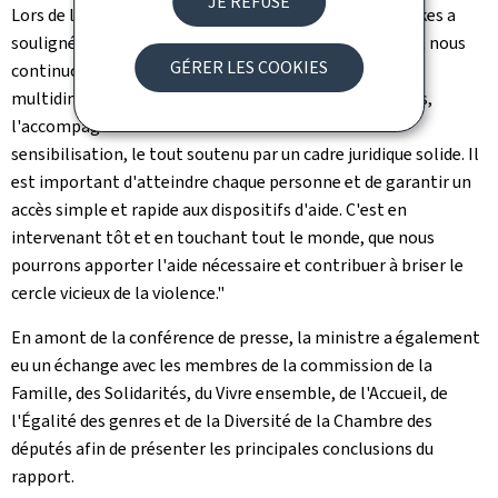
JE REFUSE
Lors de la conférence de presse, la ministre Yuriko Backes a
souligné: "Dans la lutte contre la violence domestique, nous
GÉRER LES COOKIES
continuons de nous appuyer sur une approche
multidimensionnelle alliant la protection des victimes,
l'accompagnement des auteur·e·s de violences et la
sensibilisation, le tout soutenu par un cadre juridique solide. Il
est important d'atteindre chaque personne et de garantir un
accès simple et rapide aux dispositifs d'aide. C'est en
intervenant tôt et en touchant tout le monde, que nous
pourrons apporter l'aide nécessaire et contribuer à briser le
cercle vicieux de la violence."
En amont de la conférence de presse, la ministre a également
eu un échange avec les membres de la commission de la
Famille, des Solidarités, du Vivre ensemble, de l'Accueil, de
l'Égalité des genres et de la Diversité de la Chambre des
députés afin de présenter les principales conclusions du
rapport.