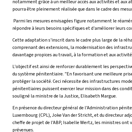
notamment grâce à un meilleur accès aux activités et aux ate
pourra être pleinement réalisée que dans le cadre des mesur
Parmi les mesures envisagées figure notamment le réaména
répondre à leurs besoins spécifiques et d'améliorer leurs co
Cette adaptation s'inscrit dans le cadre plus large de la r
comprenant des extensions, la modernisation des infrastru
davantage propices au travail, à la formation et aux activité
L'objectif est ainsi de renforcer durablement les perspecti
du système pénitentiaire. "En favorisant une meilleure pris
protéger la société. Ceci nécessite des infrastructures moder
pénitentiaires puissent exercer leur mission dans des cond
souligné la ministre de la Justice, Elisabeth Margue.
En présence du directeur général de l'Administration pénitent
Luxembourg (CPL), Joke Van der Stricht, et du directeur adjo
cheffe de projet de l'ABP, Isabelle Wertz, les ministres o
prévenues.