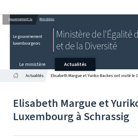
gouvernement.lu
Ministères
Ministère de l'Égalité
Le gouvernement
et de la Diversité
luxembourgeois
Le ministère
Actualités
Actualités
Elisabeth Margue et Yuriko Backes ont visité le
Accueil
Elisabeth Margue et Yuriko
Luxembourg à Schrassig