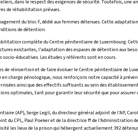
liers, dans le respect des exigences de sécurité. Toutefois, une a
es de réhabilitation prévues.
gement du bloc F, dédié aux femmes détenues. Cette adaptation
nditions de détention.
éhabilitation complète du Centre pénitentiaire de Luxembourg. Cett
ctures existantes, l'adaptation des espaces de détention aux bes
s socio-éducatives. Les études y référents sont en cours.
ves de réinsertion et de faire évoluer le Centre pénitentiaire de 
e en charge pénologique, nous renforçons notre capacité à préveni
nisées ainsi que des effectifs suffisants au sein des établissement
itions optimales, tant pour garantir leur sécurité que pour assur
iaire (AP), Serge Legil, du directeur général adjoint de l'AP, Carol
int du CPL, Paul Poeker et de la directrice ff de l'Administration 
nt visité les lieux de la prison qui hébergent actuellement 392 