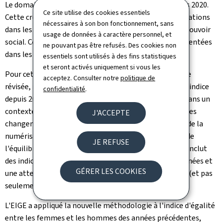
Le domaine du pouvoir a progressé de 9,7 points depuis 2020.
Ce site utilise des cookies essentiels
Cette croissance est principalement due à des améliorations
nécessaires à son bon fonctionnement, sans
dans les sous-domaines du pouvoir économique et du pouvoir
usage de données à caractère personnel, et
social. Cependant, les femmes demeurent sous-représentées
ne pouvant pas être refusés. Des cookies non
dans les fonctions politiques.
essentiels sont utilisés à des fins statistiques
et seront activés uniquement si vous les
Pour cette édition, le GEI repose sur une méthodologie
acceptez. Consulter notre
politique de
révisée, marquant la première mise à jour majeure de l'indice
confidentialité
.
depuis 2013. Compte tenu des questions émergentes dans un
contexte en constante évolution, les priorités politiques
J'ACCEPTE
changent et mettent davantage l'accent sur l'impact de la
numérisation sur nos vies et sociétés et l'importance de
JE REFUSE
l'équilibre entre vie professionnelle et vie privée. Cela inclut
des indicateurs actualisés, de nouvelles sources de données et
GÉRER LES COOKIES
une attention accrue portée aux données individuelles (et pas
seulement aux données des ménages).
L'EIGE a appliqué la nouvelle méthodologie à l'indice d'égalité
entre les femmes et les hommes des années précédentes,