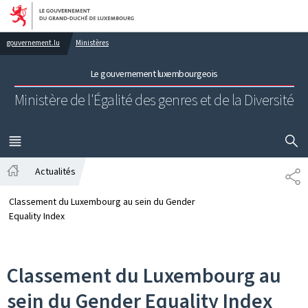
Aller au menu principal
Aller au contenu
gouvernement.lu
Ministères
Le gouvernement luxembourgeois
Ministère de l'Égalité des genres
et de la Diversité
AFFICHER
MENU
PRINCIPAL
Actualités
PA
Accueil
Classement du Luxembourg au sein du Gender
Equality Index
Classement du Luxembourg au
sein du Gender Equality Index