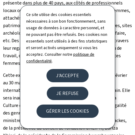
présente dans plus de 40 pays, aux côtés de professionnels
locaux ou internationaux du patrimoine, souvent des femmes,
Ce site utilise des cookies essentiels
attachés à protéger ou à réhabiliter concrètement les
nécessaires à son bon fonctionnement, sans
patrimoines les plus divers: musées, manuscrits, archives, sites
usage de données à caractère personnel, et
archéologiques, monuments, édifices religieux, savoir-faire,
ne pouvant pas être refusés. Des cookies non
etc. Des photographes issus ou vivant dans ces pays, à travers
essentiels sont utilisés à des fins statistiques
et seront activés uniquement si vous les
leur regard et leur sensibilité, témoignent, sur leur lieu de
acceptez. Consulter notre
politique de
travail, du parcours et de l'engagement de chacune de ces
confidentialité
.
femmes.
Cette exposition, ouverte au public en accès libre du 6 février
J'ACCEPTE
au 30 mars 2025, s'inscrit dans le cadre de la Journée
internationale des droits des femmes du 8 mars prochain. Elle
JE REFUSE
sera inaugurée le 5 février en présence du ministre de la
Culture du Luxembourg, Eric Thill, de la ministre de l'Égalité
GÉRER LES COOKIES
des genres et de la Diversité, ministre de la Défense et
ministre de la Mobilité et des Travaux publics, Yuriko Backes,
de la présidente du Conseil de fondation d'ALIPH, Bariza