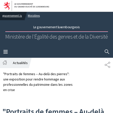
Aller au menu principal
Aller au contenu
gouvernement.lu
Ministères
Le gouvernement luxembourgeois
Ministère de l'Égalité des genres
et de la Diversité
AFFICHER
MENU
PRINCIPAL
Actualités
PA
Accueil
"Portraits de femmes – Au-delà des pierres":
une exposition pour rendre hommage aux
professionnelles du patrimoine dans les zones
en crise
"Portraits de femmes – Au-delà