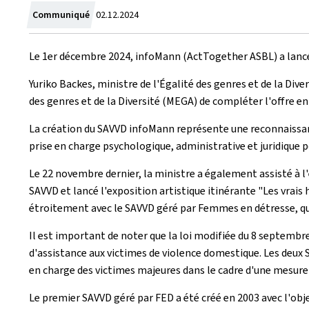
Crée
Communiqué
02.12.2024
le
Le 1er décembre 2024,
infoMann
(
ActTogether
ASBL) a lanc
Yuriko Backes, ministre de l'Égalité des genres et de la Div
des genres et de la Diversité (MEGA) de compléter l'offre en
La création du SAVVD
infoMann
représente une reconnaissan
prise en charge psychologique, administrative et juridique
Le 22 novembre dernier, la ministre a également assisté à 
SAVVD et lancé l'exposition artistique itinérante "Les vra
étroitement avec le SAVVD géré par Femmes en détresse, qui
Il est important de noter que la loi modifiée du 8 septembre
d'assistance aux victimes de violence domestique. Les deux S
en charge des victimes majeures dans le cadre d'une mesure
Le premier SAVVD géré par FED a été créé en 2003 avec l'obj