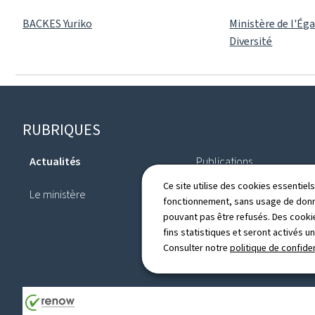
BACKES Yuriko
Ministère de l'Éga
Diversité
Pied
RUBRIQUES
de
Actualités
Publications
page
Ce site utilise des cookies essentie
Le ministère
Annuaire
fonctionnement, sans usage de donné
pouvant pas être refusés. Des cookie
fins statistiques et seront activés u
Consulter notre
politique de confiden