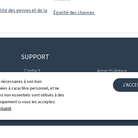
lité des genres et de la
Égalité des chances
SUPPORT
Contact
Aspects légaux
ls nécessaires à son bon
J'ACC
Plan du site
Déclaration d'access
es à caractère personnel, et ne
s non essentiels sont utilisés à des
À propos du site
Gestion des cookies
niquement si vous les acceptez.
tialité
.