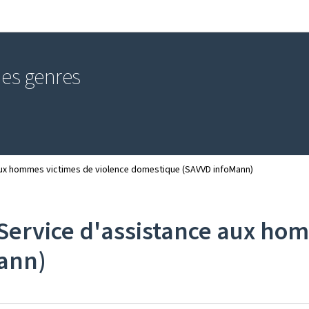
Aller au menu principal
Aller au contenu
 des genres
aux hommes victimes de violence domestique (SAVVD infoMann)
Service d'assistance aux hom
ann)