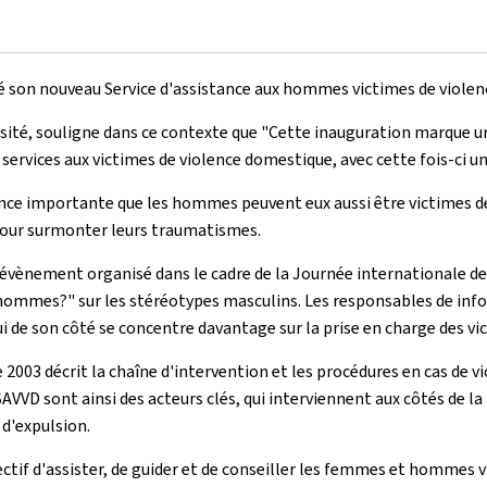
é son nouveau Service d'assistance aux hommes victimes de viole
ersité, souligne dans ce contexte que "Cette inauguration marque un
 services aux victimes de violence domestique, avec cette fois-ci un
ce importante que les hommes peuvent eux aussi être victimes d
 pour surmonter leurs traumatismes.
l'évènement organisé dans le cadre de la Journée internationale 
is hommes?" sur les stéréotypes masculins. Les responsables de
inf
 de son côté se concentre davantage sur la prise en charge des vi
 2003 décrit la chaîne d'intervention et les procédures en cas de v
AVVD sont ainsi des acteurs clés, qui interviennent aux côtés de la
 d'expulsion.
ectif d'assister, de guider et de conseiller les femmes et hommes