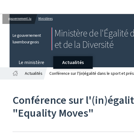
gouvernement.lu
Ministères
Ministère de l'Égalité
Le gouvernement
et de la Diversité
luxembourgeois
Le ministère
Actualités
Actualités
Conférence sur l'(in)égalité dans le sport et pr
Accueil
Conférence sur l'(in)égali
"Equality Moves"