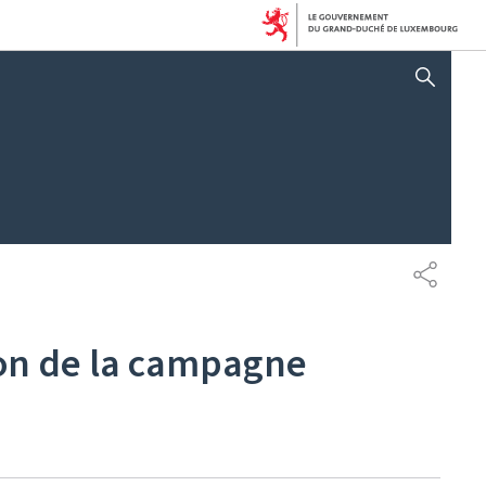
AFFICHER / MASQUER 
PARTAG
tion de la campagne