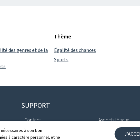
Thème
lité des genres et de la
Égalité des chances
Sports
rts
SUPPORT
Contact
Aspects légaux
ls nécessaires à son bon
J'ACC
Plan du site
Déclaration d'access
es à caractère personnel, et ne