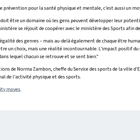
e prévention pour la santé physique et mentale, c'est aussi un moy
 doit être un domaine où les gens peuvent développer leur potentiel
nistère se réjouit de coopérer avec le ministère des Sports afin de
"l'égalité des genres – mais au-delà également de chaque être hu
être un choix, mais une réalité incontournable. L'impact positif du
ans lequel chacun se retrouve et se sent bien."
ons de Norma Zambon, cheffe du Service des sports de la ville d'E
al de l'activité physique et des sports.
ity moves
.