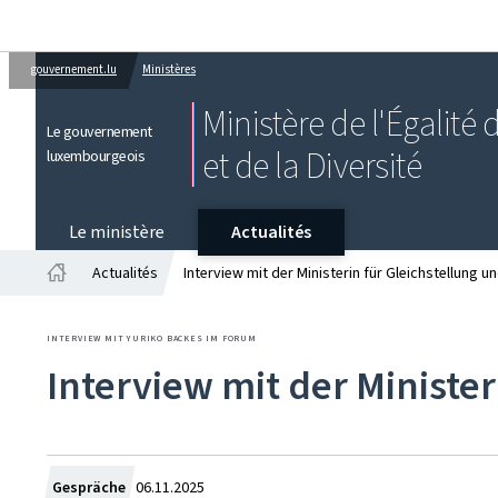
gouvernement.lu
Ministères
Ministère de l'Égalité
Le gouvernement
et de la Diversité
luxembourgeois
Le ministère
Actualités
Actualités
Interview mit der Ministerin für Gleichstellung u
Accueil
INTERVIEW MIT YURIKO BACKES IM FORUM
Interview mit der Minister
Crée
Gespräche
06.11.2025