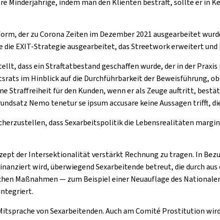
 Minderjährige, indem man den Klienten bestraft, sollte er in Ke
form, der zu Corona Zeiten im Dezember 2021 ausgearbeitet wurde
e die EXIT-Strategie ausgearbeitet, das Streetwork erweitert u
ellt, dass ein Straftatbestand geschaffen wurde, der in der Praxi
rats im Hinblick auf die Durchführbarkeit der Beweisführung, ob es
e Straffreiheit für den Kunden, wenn er als Zeuge auftritt, bestät
undsatz Nemo tenetur se ipsum accusare keine Aussagen trifft, die
erzustellen, dass Sexarbeitspolitik die Lebensrealitäten margina
pt der Intersektionalität verstärkt Rechnung zu tragen. In Bezug 
inanziert wird, überwiegend Sexarbeitende betreut, die durch aus
tischen Maßnahmen — zum Beispiel einer Neuauflage des Nationale
integriert.
itsprache von Sexarbeitenden. Auch am Comité Prostitution wird k