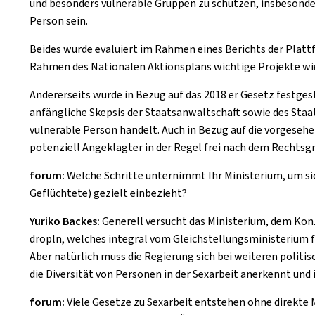
und besonders vulnerable Gruppen zu schützen, insbesondere
Person sein.
Beides wurde evaluiert im Rahmen eines Berichts der Platt
Rahmen des Nationalen Aktionsplans wichtige Projekte wi
Andererseits wurde in Bezug auf das 2018 er Gesetz festgest
anfängliche Skepsis der Staatsanwaltschaft sowie des Staats
vulnerable Person handelt. Auch in Bezug auf die vorgesehen
potenziell Angeklagter in der Regel frei nach dem Rechtsgr
forum:
Welche Schritte unternimmt Ihr Ministerium, um sich
Geflüchtete) gezielt einbezieht?
Yuriko Backes:
Generell versucht das Ministerium, dem Konze
dropln, welches integral vom Gleichstellungsministerium f
Aber natürlich muss die Regierung sich bei weiteren poli
die Diversität von Personen in der Sexarbeit anerkennt und 
forum:
Viele Gesetze zu Sexarbeit entstehen ohne direkte M