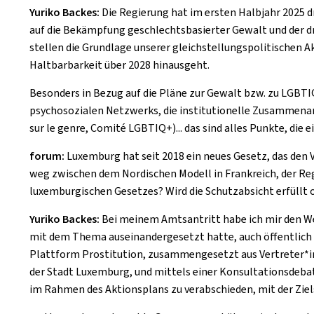
Yuriko Backes:
Die Regierung hat im ersten Halbjahr 2025 dr
auf die Bekämpfung geschlechtsbasierter Gewalt und der dri
stellen die Grundlage unserer gleichstellungspolitischen A
Haltbarbarkeit über 2028 hinausgeht.
Besonders in Bezug auf die Pläne zur Gewalt bzw. zu LGBTI
psychosozialen Netzwerks, die institutionelle Zusammenar
sur le genre, Comité LGBTIQ+)... das sind alles Punkte, di
forum:
Luxemburg hat seit 2018 ein neues Gesetz, das den Ve
weg zwischen dem Nordischen Modell in Frankreich, der Regu
luxemburgischen Gesetzes? Wird die Schutzabsicht erfüllt o
Yuriko Backes:
Bei meinem Amtsantritt habe ich mir den Weg
mit dem Thema auseinandergesetzt hatte, auch öffentlich
Plattform Prostitution, zusammengesetzt aus Vertreter*inn
der Stadt Luxemburg, und mittels einer Konsultationsdeba
im Rahmen des Aktionsplans zu verabschieden, mit der Zi