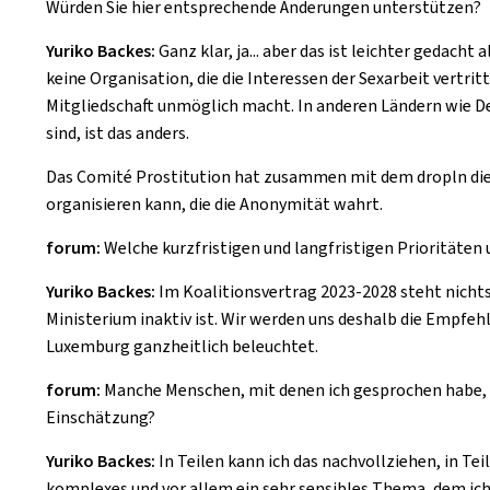
Würden Sie hier entsprechende Änderungen unterstützen?
Yuriko Backes:
Ganz klar, ja... aber das ist leichter gedach
keine Organisation, die die Interessen der Sexarbeit vertri
Mitgliedschaft unmöglich macht. In anderen Ländern wie De
sind, ist das anders.
Das Comité Prostitution hat zusammen mit dem dropln dies
organisieren kann, die die Anonymität wahrt.
forum:
Welche kurzfristigen und langfristigen Prioritäten u
Yuriko Backes:
Im Koalitionsvertrag 2023-2028 steht nichts, 
Ministerium inaktiv ist. Wir werden uns deshalb die Empfehl
Luxemburg ganzheitlich beleuchtet.
forum:
Manche Menschen, mit denen ich gesprochen habe, sag
Einschätzung?
Yuriko Backes:
In Teilen kann ich das nachvollziehen, in Tei
komplexes und vor allem ein sehr sensibles Thema, dem i