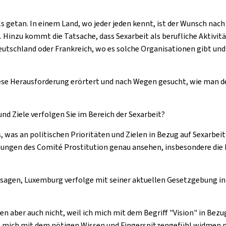
t als getan. In einem Land, wo jeder jeden kennt, ist der Wunsch na
tt. Hinzu kommt die Tatsache, dass Sexarbeit als berufliche Aktivit
utschland oder Frankreich, wo es solche Organisationen gibt und
e Herausforderung erörtert und nach Wegen gesucht, wie man de
nd Ziele verfolgen Sie im Bereich der Sexarbeit?
was an politischen Prioritäten und Zielen in Bezug auf Sexarbeit zu
ungen des Comité Prostitution genau ansehen, insbesondere die Ide
en, Luxemburg verfolge mit seiner aktuellen Gesetzgebung in der 
len aber auch nicht, weil ich mich mit dem Begriff "Vision" in Bezu
ch mich mit dem nötigen Wissen und Fingerspitzengefühl widmen 