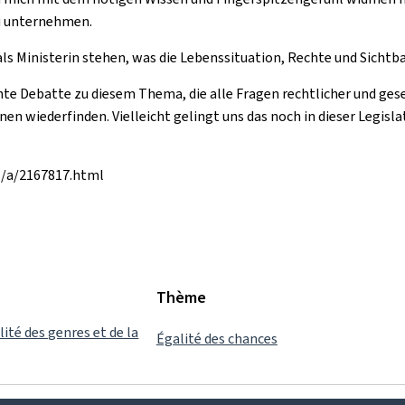
u unternehmen.
ls Ministerin stehen, was die Lebenssituation, Rechte und Sichtb
te Debatte zu diesem Thema, die alle Fragen rechtlicher und gese
fenen wiederfinden. Vielleicht gelingt uns das noch in dieser Legisl
rg/a/2167817.html
Thème
lité des genres et de la
Égalité des chances