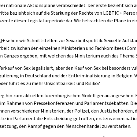
ei nationale Aktionspläne verabschiedet. Der erste bezieht sich 
tte bezieht sich auf die Stärkung der Rechte von LGBTIQ+ Persone
kzente dieser Legislaturperiode dar. Wir betrachten die Pläne in 
Q+ sehen wir Schnittstellen zur Sexarbeitspolitik. Sexuelle Aufk
beit zwischen den einzelnen Ministerien und Fachkomitees (Comit
e ein Ganzes ergeben, mit welchen das Ministerium auch das Thema 
rkauf von Sex legalisiert, aber den Kauf von Sex bei besonders vuln
lierung in Deutschland und der Entkriminalisierung in Belgien. Wi
der führt es zu mehr Unsichtbarkeit und Risiko?
 hin zum aktuellen luxemburgischen Modell genau angesehen. Es w
 im Rahmen von Pressekonferenzen und Parlamentsdebatten. Die d
en verschiedener Ministerien, der Polizei, den Justizbehörden, 
tte im Parlament die Entscheidung getroffen, erstens einen nati
elsetzung, den Kampf gegen den Menschenhandel zu verstärken.