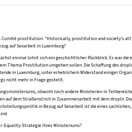
ité prostitution: "Historically, prostitution and society's attitud
Bezug auf Sexarbeit in Luxemburg?
ächst einmal lohnt sich ein geschichtlicher Rückblick. Es war die 
t dem Thema Prostitution umgehen sollen. Die Schaffung des drop
itende in Luxemburg, unter erheblichem Widerstand einiger Organi
s nicht mehr in Frage gestellt.
ungsministeriums, obwohl noch andere Ministerien in Teilbereic
nnen auf dem Straßenstrich in Zusammenarbeit mit dem dropln. Da
hstellungspolitik in Bezug auf Sexarbeit ist die eines sachlichen, 
ind.
er-Equality-Strategie Ihres Ministeriums?