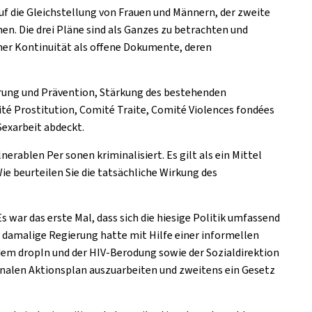
auf die Gleichstellung von Frauen und Männern, der zweite
n. Die drei Pläne sind als Ganzes zu betrachten und
einer Kontinuität als offene Dokumente, deren
lärung und Prävention, Stärkung des bestehenden
é Prostitution, Comité Traite, Comité Violences fondées
Sexarbeit abdeckt.
erablen Per sonen kriminalisiert. Es gilt als ein Mittel
e beurteilen Sie die tatsächliche Wirkung des
ar das erste Mal, dass sich die hiesige Politik umfassend
amalige Regierung hatte mit Hilfe einer informellen
dem dropIn und der HIV-Berodung sowie der Sozialdirektion
onalen Aktionsplan auszuarbeiten und zweitens ein Gesetz