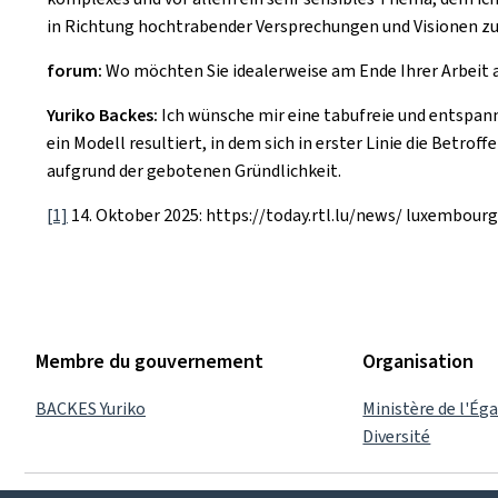
in Richtung hochtrabender Versprechungen und Visionen z
forum:
Wo möchten Sie idealerweise am Ende Ihrer Arbeit a
Yuriko Backes:
Ich wünsche mir eine tabufreie und entspann
ein Modell resultiert, in dem sich in erster Linie die Betrof
aufgrund der gebotenen Gründlichkeit.
[1]
14. Oktober 2025: https://today.rtl.lu/news/ luxembou
Membre du gouvernement
Organisation
BACKES Yuriko
Ministère de l'Éga
Diversité